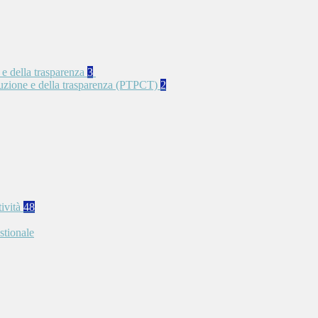
 e della trasparenza
3
rruzione e della trasparenza (PTPCT)
2
tività
48
stionale