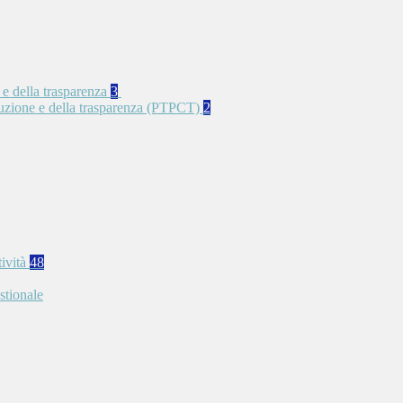
 e della trasparenza
3
rruzione e della trasparenza (PTPCT)
2
tività
48
stionale