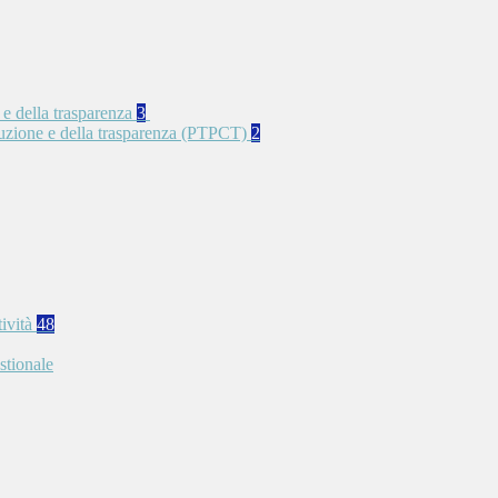
 e della trasparenza
3
rruzione e della trasparenza (PTPCT)
2
tività
48
stionale