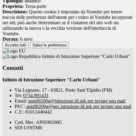
Tipologia:
analitico
Proprieta:
Terza-parte
Descrizione:
Questo cookie è impostato da Youtube per tenere
traccia delle preferenze dell'utente per i video di Youtube incorporati
nei siti; può anche determinare se il visitatore del sito web sta
utilizzando la nuova o la vecchia versione dell'interfaccia di
Youtube.
Durata:
6 mesi
Accetta tutti
Salva le preferenze
Istituto di Istruzione Superiore "Carlo Urbani"
Contatti
Istituto di Istruzione Superiore "Carlo Urbani"
Via Legnano, 17 - 63821, Porto Sant’Elpidio (FM)
Tel:
0734.991431
Email:
apis00200g@istruzione.it
Link per inviare una mail
PEC:
apis00200g@pec.istruzione.it
Link per inviare una mail
C.F.: 81012440442
Cod. Mec. APIS00200G
SDI UF8TM0