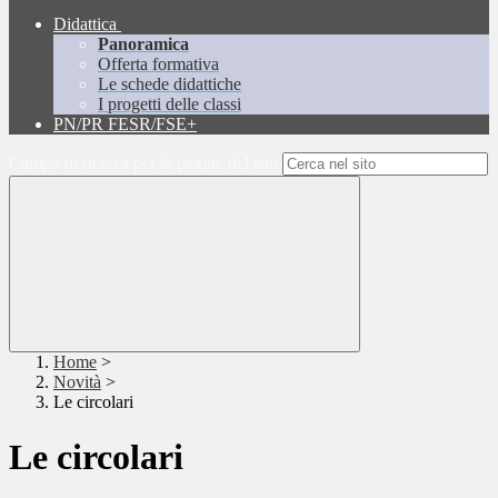
Didattica
Panoramica
Offerta formativa
Le schede didattiche
I progetti delle classi
PN/PR FESR/FSE+
Campo di ricerca per le pagine del sito
Home
>
Novità
>
Le circolari
Le circolari