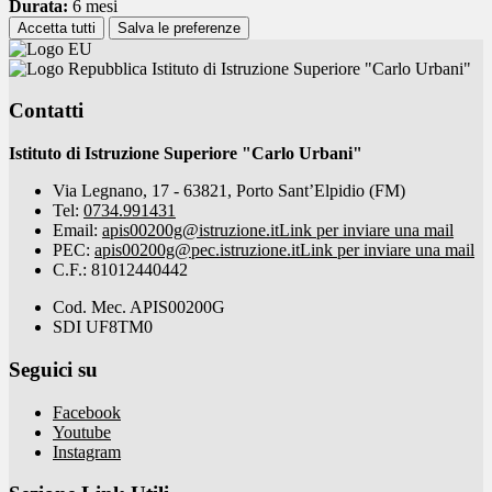
Durata:
6 mesi
Accetta tutti
Salva le preferenze
Istituto di Istruzione Superiore "Carlo Urbani"
Contatti
Istituto di Istruzione Superiore "Carlo Urbani"
Via Legnano, 17 - 63821, Porto Sant’Elpidio (FM)
Tel:
0734.991431
Email:
apis00200g@istruzione.it
Link per inviare una mail
PEC:
apis00200g@pec.istruzione.it
Link per inviare una mail
C.F.: 81012440442
Cod. Mec. APIS00200G
SDI UF8TM0
Seguici su
Facebook
Youtube
Instagram