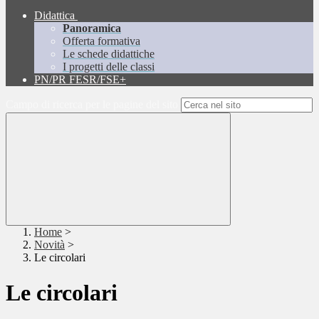
Didattica
Panoramica
Offerta formativa
Le schede didattiche
I progetti delle classi
PN/PR FESR/FSE+
Campo di ricerca per le pagine del sito
Home
>
Novità
>
Le circolari
Le circolari