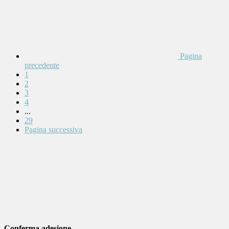
Pagina
precedente
1
2
3
4
...
29
Pagina successiva
Conferma adesione