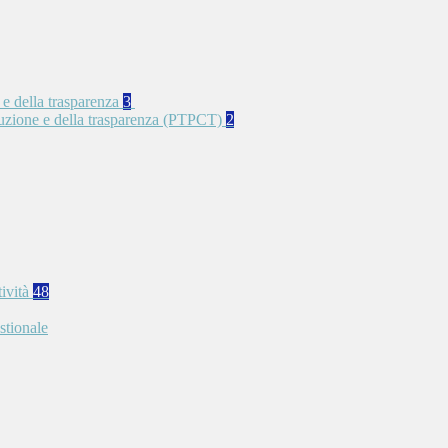
 e della trasparenza
3
rruzione e della trasparenza (PTPCT)
2
tività
48
stionale