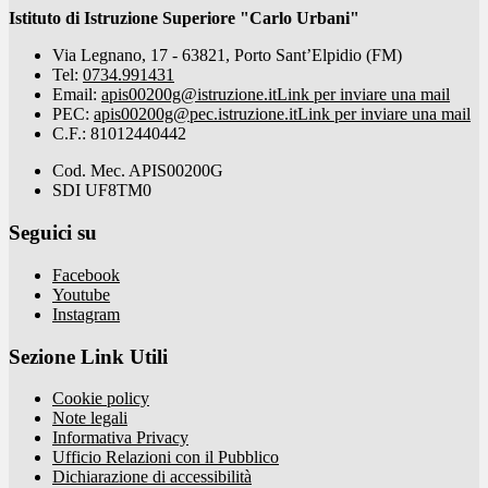
Istituto di Istruzione Superiore "Carlo Urbani"
Via Legnano, 17 - 63821, Porto Sant’Elpidio (FM)
Tel:
0734.991431
Email:
apis00200g@istruzione.it
Link per inviare una mail
PEC:
apis00200g@pec.istruzione.it
Link per inviare una mail
C.F.: 81012440442
Cod. Mec. APIS00200G
SDI UF8TM0
Seguici su
Facebook
Youtube
Instagram
Sezione Link Utili
Cookie policy
Note legali
Informativa Privacy
Ufficio Relazioni con il Pubblico
Dichiarazione di accessibilità