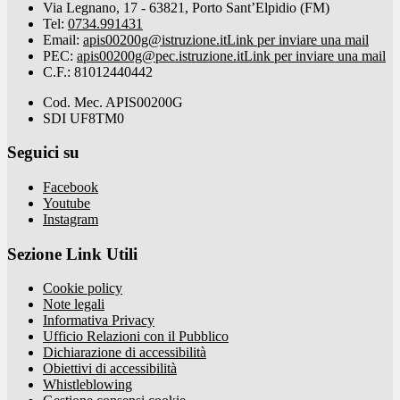
Via Legnano, 17 - 63821, Porto Sant’Elpidio (FM)
Tel:
0734.991431
Email:
apis00200g@istruzione.it
Link per inviare una mail
PEC:
apis00200g@pec.istruzione.it
Link per inviare una mail
C.F.: 81012440442
Cod. Mec. APIS00200G
SDI UF8TM0
Seguici su
Facebook
Youtube
Instagram
Sezione Link Utili
Cookie policy
Note legali
Informativa Privacy
Ufficio Relazioni con il Pubblico
Dichiarazione di accessibilità
Obiettivi di accessibilità
Whistleblowing