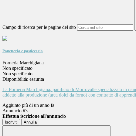
Campo di ricerca per le pagine del sito
Panetteria e pasticceria
Forneria Marchigiana
Non specificato
Non specificato
Disponibilità: esaurita
La Forneria Marchigiana, panificio di Morrovalle specializzato in pane 
addetto alla produzione (area dolci da forno) con contratto di apprendis
Aggiunto più di un anno fa
Annuncio #3
Effettua iscrizione all'annuncio
Iscriviti
Annulla