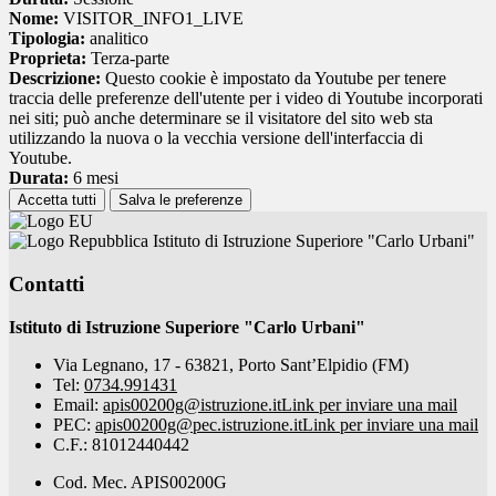
Nome:
VISITOR_INFO1_LIVE
Tipologia:
analitico
Proprieta:
Terza-parte
Descrizione:
Questo cookie è impostato da Youtube per tenere
traccia delle preferenze dell'utente per i video di Youtube incorporati
nei siti; può anche determinare se il visitatore del sito web sta
utilizzando la nuova o la vecchia versione dell'interfaccia di
Youtube.
Durata:
6 mesi
Accetta tutti
Salva le preferenze
Istituto di Istruzione Superiore "Carlo Urbani"
Contatti
Istituto di Istruzione Superiore "Carlo Urbani"
Via Legnano, 17 - 63821, Porto Sant’Elpidio (FM)
Tel:
0734.991431
Email:
apis00200g@istruzione.it
Link per inviare una mail
PEC:
apis00200g@pec.istruzione.it
Link per inviare una mail
C.F.: 81012440442
Cod. Mec. APIS00200G