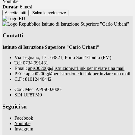
Youtube.
Durata:
6 mesi
Accetta tutti
Salva le preferenze
Istituto di Istruzione Superiore "Carlo Urbani"
Contatti
Istituto di Istruzione Superiore "Carlo Urbani"
Via Legnano, 17 - 63821, Porto Sant’Elpidio (FM)
Tel:
0734.991431
Email:
apis00200g@istruzione.it
Link per inviare una mail
PEC:
apis00200g@pec.istruzione.it
Link per inviare una mail
C.F.: 81012440442
Cod. Mec. APIS00200G
SDI UF8TM0
Seguici su
Facebook
Youtube
Instagram