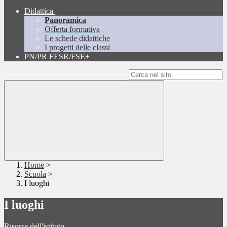
Didattica
Panoramica
Offerta formativa
Le schede didattiche
I progetti delle classi
PN/PR FESR/FSE+
Campo di ricerca per le pagine del sito
Home
>
Scuola
>
I luoghi
I luoghi
Risorse dell'istituto