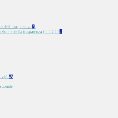
 e della trasparenza
3
rruzione e della trasparenza (PTPCT)
2
tività
48
stionale