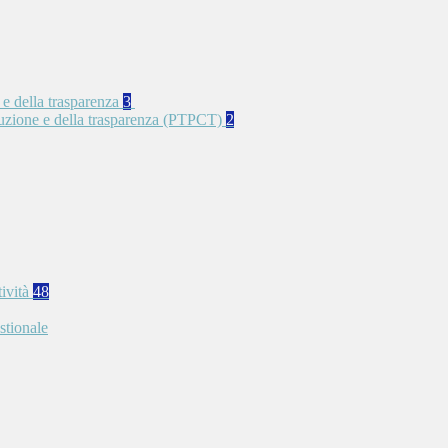
 e della trasparenza
3
rruzione e della trasparenza (PTPCT)
2
tività
48
stionale