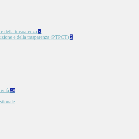
 e della trasparenza
3
rruzione e della trasparenza (PTPCT)
2
tività
48
stionale