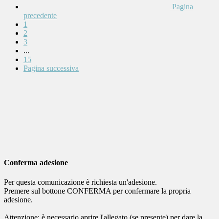
Pagina
precedente
1
2
3
...
15
Pagina successiva
Conferma adesione
Per questa comunicazione è richiesta un'adesione.
Premere sul bottone CONFERMA per confermare la propria
adesione.
Attenzione: è necessario aprire l'allegato (se presente) per dare la