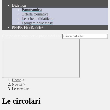
Didattica
Panoramica
Offerta formativa
Le schede didattiche
I progetti delle classi
PN/PR FESR/FSE+
Campo di ricerca per le pagine del sito
Home
>
Novità
>
Le circolari
Le circolari