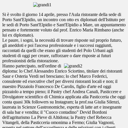
Si è svolto il giorno 14 aprile, presso l'Aula ristorante della sede di
Porto Sant'Elpidio, un incontro con otto ex diplomati dell'Istituto per
le sedi di Porto Sant'Elpidio e Sant'Elpidio a Mare, un appuntamento
pensato e fortemente voluto dal prof. Enrico Maria Rimbano (anche
lui ex diplomato).
Le paure, i sogni, la necessità di trovare risposte sul proprio futuro,
gli aneddoti e poi l'ascesa professionale e i successi raggiunti,
raccontati da quelli che erano gli studenti del
Polo Urbani
agli
studenti di oggi per creare, rafforzare o dare risposte ai futuri
professionisti della ristorazione.
Hanno partecipato, nell'ordine di
diploma: lo Chef
Alessandro Enrico Sciortino
, titolare dei ristoranti
Saur e Osteria Verdi nel bresciano; lo chef
Marco Federici
,
consulente ed executive chef per diversi ristoranti locali e non; il
maestro Pizzaiolo
Francesco De Carolis
, figlio d'arte ed oggi
pizzaiolo a tempo pieno; il Pastry chef
Andrea Canali
, Pasticcere e
Divulgatore scientifico di Chimica applicata alla Pasticceria che oggi
conta quasi 30k followers su Instagram; la prof.ssa
Giulia Silenzi
,
laureata in Scienze Gastronomiche, esperta di latte art e insegnante
di sala bar e vendita; il "Cuoco contadino"
Devid Bordoni
dell'agriturismo La Pieve di Altidona; la Pastry chef
Rebecca
Vitangeli
, della Pasticceria omonima a Fermo;
Giulia Vagnoni
,
esperta nel settore dell'accoglienza e delle relazioni con i clienti.