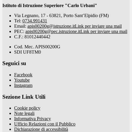
Istituto di Istruzione Superiore "Carlo Urbani"
Via Legnano, 17 - 63821, Porto Sant’Elpidio (FM)
Tel:
0734.991431
Email:
apis00200g@istruzione.it
Link per inviare una mail
PEC:
apis00200g@pec.istruzione.it
Link per inviare una mail
C.F.: 81012440442
Cod. Mec. APIS00200G
SDI UF8TM0
Seguici su
Facebook
Youtube
Instagram
Sezione Link Utili
Cookie policy
Note legali
Informativa Privacy
Ufficio Relazioni con il Pubblico
Dichiarazione di accessibilità