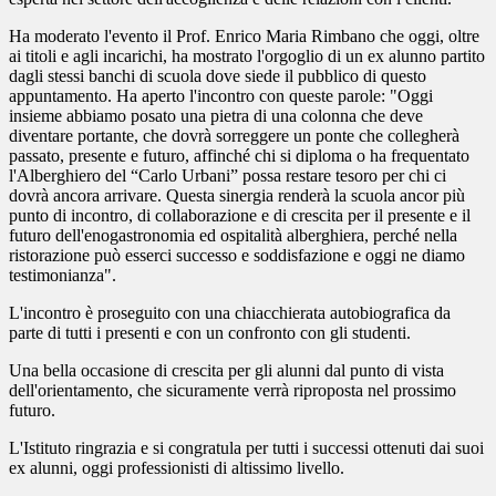
Ha moderato l'evento il Prof. Enrico Maria Rimbano che oggi, oltre
ai titoli e agli incarichi, ha mostrato l'orgoglio di un ex alunno partito
dagli stessi banchi di scuola dove siede il pubblico di questo
appuntamento. Ha aperto l'incontro con queste parole: "Oggi
insieme abbiamo posato una pietra di una colonna che deve
diventare portante, che dovrà sorreggere un ponte che collegherà
passato, presente e futuro, affinché chi si diploma o ha frequentato
l'Alberghiero del “Carlo Urbani” possa restare tesoro per chi ci
dovrà ancora arrivare. Questa sinergia renderà la scuola ancor più
punto di incontro, di collaborazione e di crescita per il presente e il
futuro dell'enogastronomia ed ospitalità alberghiera, perché nella
ristorazione può esserci successo e soddisfazione e oggi ne diamo
testimonianza".
L'incontro è proseguito con una chiacchierata autobiografica da
parte di tutti i presenti e con un confronto con gli studenti.
Una bella occasione di crescita per gli alunni dal punto di vista
dell'orientamento, che sicuramente verrà riproposta nel prossimo
futuro.
L'Istituto ringrazia e si congratula per tutti i successi ottenuti dai suoi
ex alunni, oggi professionisti di altissimo livello.