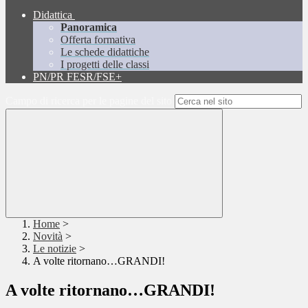
Didattica
Panoramica
Offerta formativa
Le schede didattiche
I progetti delle classi
PN/PR FESR/FSE+
Campo di ricerca per le pagine del sito
Home
>
Novità
>
Le notizie
>
A volte ritornano…GRANDI!
A volte ritornano…GRANDI!