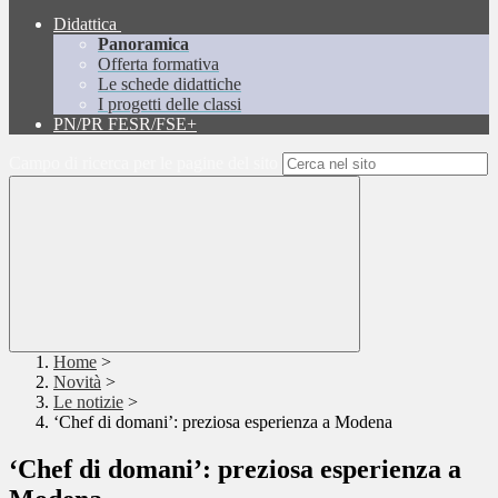
Didattica
Panoramica
Offerta formativa
Le schede didattiche
I progetti delle classi
PN/PR FESR/FSE+
Campo di ricerca per le pagine del sito
Home
>
Novità
>
Le notizie
>
‘Chef di domani’: preziosa esperienza a Modena
‘Chef di domani’: preziosa esperienza a