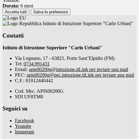
Youtube.
Durata:
6 mesi
Accetta tutti
Salva le preferenze
Istituto di Istruzione Superiore "Carlo Urbani"
Contatti
Istituto di Istruzione Superiore "Carlo Urbani"
Via Legnano, 17 - 63821, Porto Sant’Elpidio (FM)
Tel:
0734.991431
Email:
apis00200g@istruzione.it
Link per inviare una mail
PEC:
apis00200g@pec.istruzione.it
Link per inviare una mail
C.F.: 81012440442
Cod. Mec. APIS00200G
SDI UF8TM0
Seguici su
Facebook
Youtube
Instagram