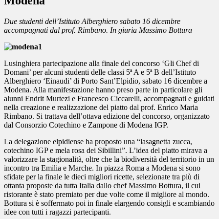
Modena
Due studenti dell’Istituto Alberghiero sabato 16 dicembre
accompagnati dal prof. Rimbano. In giuria Massimo Bottura
Lusinghiera partecipazione alla finale del concorso ‘Gli Chef di
Domani’ per alcuni studenti delle classi 5ª A e 5ª B dell’Istituto
Alberghiero ‘Einaudi’ di Porto Sant’Elpidio, sabato 16 dicembre a
Modena. Alla manifestazione hanno preso parte in particolare gli
alunni Endrit Murtezi e Francesco Ciccarelli, accompagnati e guidati
nella creazione e realizzazione del piatto dal prof. Enrico Maria
Rimbano. Si trattava dell’ottava edizione del concorso, organizzato
dal Consorzio Cotechino e Zampone di Modena IGP.
La delegazione elpidiense ha proposto una “lasagnetta zucca,
cotechino IGP e mela rosa dei Sibillini”. L’idea del piatto mirava a
valorizzare la stagionalità, oltre che la biodiversità del territorio in un
incontro tra Emilia e Marche. In piazza Roma a Modena si sono
sfidate per la finale le dieci migliori ricette, selezionate tra più di
ottanta proposte da tutta Italia dallo chef Massimo Bottura, il cui
ristorante è stato premiato per due volte come il migliore al mondo.
Bottura si è soffermato poi in finale elargendo consigli e scambiando
idee con tutti i ragazzi partecipanti.