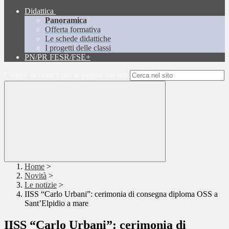
Didattica
Panoramica
Offerta formativa
Le schede didattiche
I progetti delle classi
PN/PR FESR/FSE+
Campo di ricerca per le pagine del sito
Home
>
Novità
>
Le notizie
>
IISS “Carlo Urbani”: cerimonia di consegna diploma OSS a
Sant’Elpidio a mare
IISS “Carlo Urbani”: cerimonia di