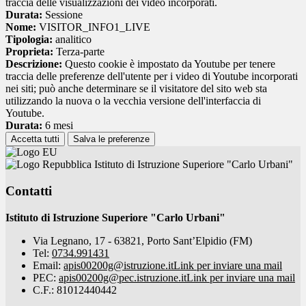
traccia delle visualizzazioni dei video incorporati.
Durata:
Sessione
Nome:
VISITOR_INFO1_LIVE
Tipologia:
analitico
Proprieta:
Terza-parte
Descrizione:
Questo cookie è impostato da Youtube per tenere
traccia delle preferenze dell'utente per i video di Youtube incorporati
nei siti; può anche determinare se il visitatore del sito web sta
utilizzando la nuova o la vecchia versione dell'interfaccia di
Youtube.
Durata:
6 mesi
Accetta tutti
Salva le preferenze
Istituto di Istruzione Superiore "Carlo Urbani"
Contatti
Istituto di Istruzione Superiore "Carlo Urbani"
Via Legnano, 17 - 63821, Porto Sant’Elpidio (FM)
Tel:
0734.991431
Email:
apis00200g@istruzione.it
Link per inviare una mail
PEC:
apis00200g@pec.istruzione.it
Link per inviare una mail
C.F.: 81012440442