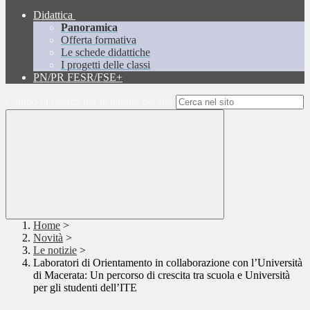
Didattica
Panoramica
Offerta formativa
Le schede didattiche
I progetti delle classi
PN/PR FESR/FSE+
Campo di ricerca per le pagine del sito
Home
>
Novità
>
Le notizie
>
Laboratori di Orientamento in collaborazione con l’Università
di Macerata: Un percorso di crescita tra scuola e Università
per gli studenti dell’ITE