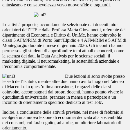
entusiasmo e consapevolezza verso nuove sfide e traguardi.
Le attività proposte, accuratamente selezionate dai docenti tutor
orientatori dell’ITE e dalla Prof.ssa Marta Giovannetti, referente del
dipartimento di Economia e Diritto di UniMc, hanno coinvolto le
classi 5 AFM/RIM di Porto Sant’Elpidio e 4 AFM/RIM e 5 AFM di
Montegiorgio durante il mese di gennaio 2026. Gli incontri hanno
permesso agli studenti di approfondire temi attuali e concreti, come
la scienza dei dati, la Data Analysis per le scienze sociali, il
marketing digitale, il neuromarketing, la sostenibilità aziendale e
l’economia comportamentale.
Due lezioni si sono svolte presso
le sedi dell’Istituto, mentre altre due hanno avuto luogo nell’ateneo
di Macerata. In quest’ultima occasione, i ragazzi delle classi
coinvolte, accompagnati dai propri docenti, hanno potuto vivere la
quotidianità universitaria, pranzare in mensa e partecipare a un
incontro di orientamento specifico dedicato al test Tolc.
Inoltre, a conclusione delle attività previste, nel mese di febbraio si
svolgerà una nuova lezione di economia dedicata alla sostenibilità
dei consumi, cui farà seguito, ad aprile, un ulteriore laboratorio di
orientamento.