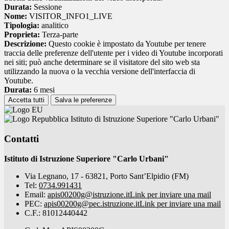
Durata:
Sessione
Nome:
VISITOR_INFO1_LIVE
Tipologia:
analitico
Proprieta:
Terza-parte
Descrizione:
Questo cookie è impostato da Youtube per tenere
traccia delle preferenze dell'utente per i video di Youtube incorporati
nei siti; può anche determinare se il visitatore del sito web sta
utilizzando la nuova o la vecchia versione dell'interfaccia di
Youtube.
Durata:
6 mesi
Accetta tutti
Salva le preferenze
Istituto di Istruzione Superiore "Carlo Urbani"
Contatti
Istituto di Istruzione Superiore "Carlo Urbani"
Via Legnano, 17 - 63821, Porto Sant’Elpidio (FM)
Tel:
0734.991431
Email:
apis00200g@istruzione.it
Link per inviare una mail
PEC:
apis00200g@pec.istruzione.it
Link per inviare una mail
C.F.: 81012440442