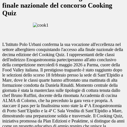
finale nazionale del concorso Cooking
Quiz
L'Istituto Polo Urbani conferma la sua vocazione all'eccellenza nel
settore alberghiero conquistando l'accesso alla finale nazionale della
decima edizione del Cooking Quiz. I rappresentanti delle classi
dell'indirizzo Enogastronomia parteciperanno all'atto conclusivo
della competizione mercoledì 6 maggio 2026 a Parma, cuore della
Food Valley italiana. Il prestigioso traguardo è stato raggiunto dopo
le selezioni dello scorso 18 febbraio presso la sede di Sant’Elpidio a
Mare, dove le classi quarte hanno affrontato una mattinata di alta
formazione condotta da Daniela Rinaldi. Momento centrale della
giornata è stata la masterclass sulle tipologie di cottura tenuta dallo
chef Bruno Ruffini, docente della rinomata Accademia di cucina
ALMA di Colorno, che ha preceduto la gara vera e propria. A
staccare il pass per la finalissima sono state la 4ª A Enogastronomia
di Porto Sant’Elpidio e la 4ª C Sala Vendita di Sant’Elpidio a Mare,
dimostrando una preparazione solida e trasversale. Il Cooking Quiz,
iniziativa promossa da Plan Edizioni e Peaktime, si distingue da anni
come un progetto educativo di ampio respiro che unisce la