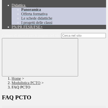
Didattica
Panoramica
Offerta formativa
Le schede didattiche
I progetti delle classi
PN/PR FESR/FSE+
Campo di ricerca per le pagine del sito
Home
>
Modulistica PCTO
>
FAQ PCTO
FAQ PCTO