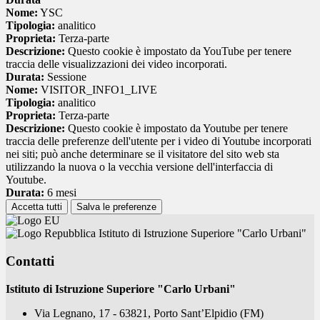
fuori della sede di svolgimento delle attività dei
Nome:
YSC
PCTO per fiere, visite presso altre strutture del
Tipologia:
analitico
gruppo della struttura ospitante, etc.;
Proprieta:
Terza-parte
a raggiungere autonomamente la sede del
Descrizione:
Questo cookie è impostato da YouTube per tenere
soggetto ospitante in cui si svolgerà l’attività dei
traccia delle visualizzazioni dei video incorporati.
PCTO;
Durata:
Sessione
di adottare per tutta la durata delle attività dei
Nome:
VISITOR_INFO1_LIVE
PCTO le norme comportamentali previste dal
Tipologia:
analitico
C.C.N.L., di osservare gli orari e i regolamenti
Proprieta:
Terza-parte
interni della struttura ospitante, le norme
Descrizione:
Questo cookie è impostato da Youtube per tenere
antinfortunistiche, sulla sicurezza e quelle in
traccia delle preferenze dell'utente per i video di Youtube incorporati
materia di privacy.
nei siti; può anche determinare se il visitatore del sito web sta
utilizzando la nuova o la vecchia versione dell'interfaccia di
Youtube.
Durata:
6 mesi
Accetta tutti
Salva le preferenze
Istituto di Istruzione Superiore "Carlo Urbani"
Contatti
Istituto di Istruzione Superiore "Carlo Urbani"
Via Legnano, 17 - 63821, Porto Sant’Elpidio (FM)