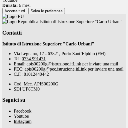
Youtube.
Durata:
6 mesi
Accetta tutti
Salva le preferenze
Istituto di Istruzione Superiore "Carlo Urbani"
Contatti
Istituto di Istruzione Superiore "Carlo Urbani"
Via Legnano, 17 - 63821, Porto Sant’Elpidio (FM)
Tel:
0734.991431
Email:
apis00200g@istruzione.it
Link per inviare una mail
PEC:
apis00200g@pec.istruzione.it
Link per inviare una mail
C.F.: 81012440442
Cod. Mec. APIS00200G
SDI UF8TM0
Seguici su
Facebook
Youtube
Instagram