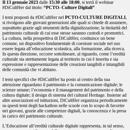
Il 13 gennaio 2023
dalle
15:30 alle 18:00
, si terrà il webinar
#DiCultHer dal titolo:
“PCTO- Culture Digitali”
I temi proposti da #DiCultHer nel
PCTO-CULTURE DIGITALI
,
si rivolgono alle giovani generazioni alle quali si chiede di assumere,
soprattutto grazie agli strumenti della digitalizzazione, la titolarità del
patrimonio culturale di cui esse stesse saranno custodi e promotrici.
La cultura, nella prospettiva di DiCultHer, costituisce un bene
comune, un dispositivo fondamentale di coesione sociale nel suo
essere legata all’educazione scolastica, alla formazione, alla ricerca.
In questa direzione, occorre sottolineare, al riguardo, come l’eredità
culturale sia strettamente legata al territorio in cui è inserita e sia
espressione e rappresentazione delle creazioni tangibili e intangibili
delle comunità che vi abitano.
I temi specifici che #DiCultHer ha posto al centro della sua
attenzione riguardano il patrimonio e la comunicazione digitale; le
scienze umane; l’economia e il management del patrimonio e della
cultura digitale; il design di sistema del cultural Heritage. Insieme ad
altre associazioni ed istituzioni, DiCultHer organizza periodicamente
su questi temi degli hackathon nelle scuole con lo scopo di favorire
nei giovani, grazie alle competenze digitali, la conoscenza e la presa
in carico del patrimonio culturale.
L’Educazione all’eredità culturale digitale rappresenta, in tal senso,