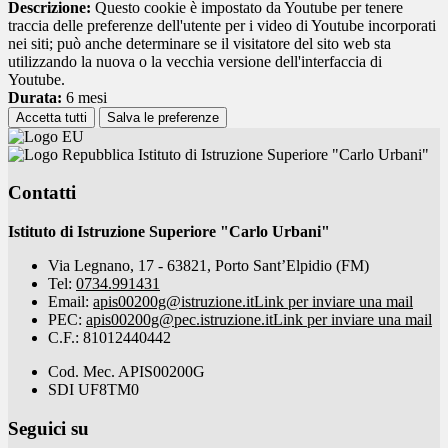
Descrizione:
Questo cookie è impostato da Youtube per tenere
traccia delle preferenze dell'utente per i video di Youtube incorporati
nei siti; può anche determinare se il visitatore del sito web sta
utilizzando la nuova o la vecchia versione dell'interfaccia di
Youtube.
Durata:
6 mesi
Accetta tutti
Salva le preferenze
Istituto di Istruzione Superiore "Carlo Urbani"
Contatti
Istituto di Istruzione Superiore "Carlo Urbani"
Via Legnano, 17 - 63821, Porto Sant’Elpidio (FM)
Tel:
0734.991431
Email:
apis00200g@istruzione.it
Link per inviare una mail
PEC:
apis00200g@pec.istruzione.it
Link per inviare una mail
C.F.: 81012440442
Cod. Mec. APIS00200G
SDI UF8TM0
Seguici su