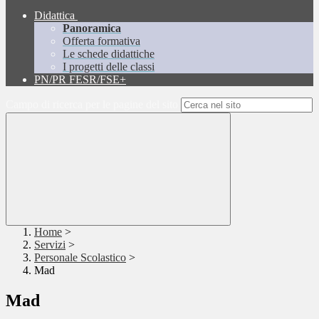
Didattica
Panoramica
Offerta formativa
Le schede didattiche
I progetti delle classi
PN/PR FESR/FSE+
Campo di ricerca per le pagine del sito
Home
>
Servizi
>
Personale Scolastico
>
Mad
Mad