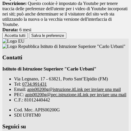
Descrizione:
Questo cookie è impostato da Youtube per tenere
traccia delle preferenze dell'utente per i video di Youtube incorporati
nei siti; può anche determinare se il visitatore del sito web sta
utilizzando la nuova o la vecchia versione dell'interfaccia di
Youtube.
Durata:
6 mesi
Accetta tutti
Salva le preferenze
Istituto di Istruzione Superiore "Carlo Urbani"
Contatti
Istituto di Istruzione Superiore "Carlo Urbani"
Via Legnano, 17 - 63821, Porto Sant’Elpidio (FM)
Tel:
0734.991431
Email:
apis00200g@istruzione.it
Link per inviare una mail
PEC:
apis00200g@pec.istruzione.it
Link per inviare una mail
C.F.: 81012440442
Cod. Mec. APIS00200G
SDI UF8TM0
Seguici su