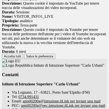
Descrizione:
Questo cookie è impostato da YouTube per tenere
traccia delle visualizzazioni dei video incorporati.
Durata:
Sessione
Nome:
VISITOR_INFO1_LIVE
Tipologia:
analitico
Proprieta:
Terza-parte
Descrizione:
Questo cookie è impostato da Youtube per tenere
traccia delle preferenze dell'utente per i video di Youtube incorporati
nei siti; può anche determinare se il visitatore del sito web sta
utilizzando la nuova o la vecchia versione dell'interfaccia di
Youtube.
Durata:
6 mesi
Accetta tutti
Salva le preferenze
Istituto di Istruzione Superiore "Carlo Urbani"
Contatti
Istituto di Istruzione Superiore "Carlo Urbani"
Via Legnano, 17 - 63821, Porto Sant’Elpidio (FM)
Tel:
0734.991431
Email:
apis00200g@istruzione.it
Link per inviare una mail
PEC:
apis00200g@pec.istruzione.it
Link per inviare una mail