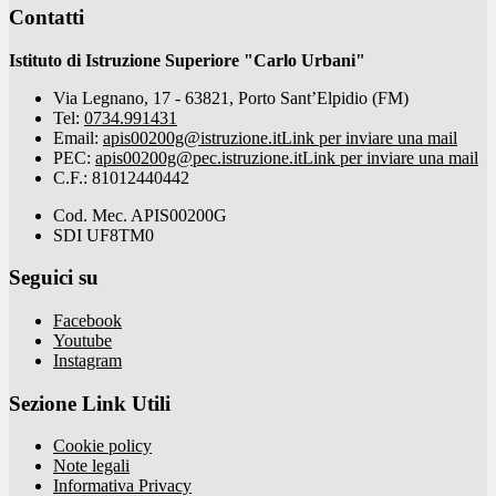
Contatti
Istituto di Istruzione Superiore "Carlo Urbani"
Via Legnano, 17 - 63821, Porto Sant’Elpidio (FM)
Tel:
0734.991431
Email:
apis00200g@istruzione.it
Link per inviare una mail
PEC:
apis00200g@pec.istruzione.it
Link per inviare una mail
C.F.: 81012440442
Cod. Mec. APIS00200G
SDI UF8TM0
Seguici su
Facebook
Youtube
Instagram
Sezione Link Utili
Cookie policy
Note legali
Informativa Privacy