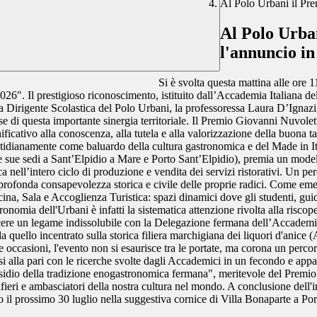
Al Polo Urbani il Pr
Al Polo Urba
l'annuncio i
Si è svolta questa mattina alle ore 
". Il prestigioso riconoscimento, istituito dall’Accademia Italiana dell
 Dirigente Scolastica del Polo Urbani, la professoressa Laura D’Ignazi,
 base di questa importante sinergia territoriale. Il Premio Giovanni Nuvol
cativo alla conoscenza, alla tutela e alla valorizzazione della buona ta
otidianamente come baluardo della cultura gastronomica e del Made in Ita
 sue sedi a Sant’Elpidio a Mare e Porto Sant’Elpidio), premia un modello 
ca nell’intero ciclo di produzione e vendita dei servizi ristorativi. Un 
rofonda consapevolezza storica e civile delle proprie radici. Come emers
ina, Sala e Accoglienza Turistica: spazi dinamici dove gli studenti, guid
onomia dell'Urbani è infatti la sistematica attenzione rivolta alla riscoper
ere un legame indissolubile con la Delegazione fermana dell’Accademia
a quello incentrato sulla storica filiera marchigiana dei liquori d'anice 
ccasioni, l'evento non si esaurisce tra le portate, ma corona un percors
si alla pari con le ricerche svolte dagli Accademici in un fecondo e ap
presidio della tradizione enogastronomica fermana", meritevole del Premi
 alfieri e ambasciatori della nostra cultura nel mondo. A conclusione del
il prossimo 30 luglio nella suggestiva cornice di Villa Bonaparte a Port