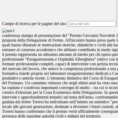
Campo di ricerca per le pagine del sito
conferenza stampa di presentazione del "Premio Giovanni Nuvoletti 2026
proposta della Delegazione di Fermo. All'incontro hanno preso parte la
quali hanno illustrato le motivazioni storiche, didattiche e civili alla
estranee al consesso accademico che abbiano contribuito in modo signifi
il premio rappresenta un altissimo attestato di merito per chi opera qu
professionale “Enogastronomia e Ospitalità Alberghiera” (attivo con le
formare professionisti completi, capaci di intervenire con perizia tecni
del mercato del lavoro, che unisce la competenza professionale a una p
formativa risiede proprio nei laboratori enogastronomici dedicati a Cuc
produttivi e antiche ricette. L'elemento distintivo del Corso di Enogastr
del Fermano. Un cammino virtuoso che negli ultimi anni ha visto nasc
ha ospitato e condiviso importanti convegni di studio – tra cui si ricord
cornice d'elezione per la Cena Ecumenica della Delegazione. In queste o
interviste e approfondimenti tematici sul tema dell'anno, confrontando
guidata dal dottor Torresi ha individuato nell’istituto un autentico "
locale alle giovani generazioni, destinate a diventare i futuri custodi,
Torresi hanno confermato che il premio verrà ufficialmente consegnato 
presenza delle massime autorità civili e militari del territorio.