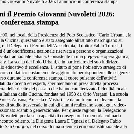
emio Giovanni Nuvoletti 2026: l'annuncio in conferenza stampa
ni il Premio Giovanni Nuvoletti 2026:
n conferenza stampa
11:00, nei locali della Presidenza del Polo Scolastico "Carlo Urbani", la
a Cucina, quest'anno è stato assegnato all'istituto marchigiano su
 e il Delegato di Fermo dell’Accademia, il dottor Fabio Torresi, i
etti è un'onorificenza nazionale riservata a persone o organizzazioni
vola tradizionale italiana. Consistente in una pregevole opera grafica,
ly. La scelta del Polo Urbani, e in particolare del suo indirizzo
educativo d’eccellenza. L'istituto si pone l’obiettivo strategico di
percorso didattico costantemente aggiornato per rispondere alle esigenze
o durante la conferenza stampa, il cuore pulsante dell'attività
ati da docenti ed esperti, sperimentano in presa diretta processi
ta delle ricette del passato che hanno caratterizzato l’identità locale
 Italiana della Cucina, fondata nel 1953 da Orio Vergani. La scuola
(Anice, Anisina, Anisetta e Mistrà) – e da un triennio è divenuta la
o di studio trasversale in cui gli alunni realizzano sondaggi, video-
passionato scambio generazionale. Per queste ragioni, la Delegazione
o Nuvoletti per la sua capacità di consegnare la memoria culinaria
l'incontro odierno, la Dirigente Laura D’Ignazi e il Delegato Fabio
o San Giorgio, nel corso di una solenne cerimonia istituzionale alla