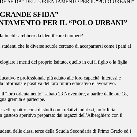
DE SFIDA” DELL’ORIENTAMENTO PER IL “POLO URBANI”
“GRANDE SFIDA”
NTAMENTO PER IL “POLO URBANI”
a in chi sarebbero da identificare i numeri?
i studenti che le diverse scuole cercano di accaparrarsi
come i pani al
are i meriti del proprio Istituto, quello in cui il figlio o la figlia
ducativo e professionale più adatto alle loro capacità, interessi e
ta informata e positiva del loro futuro educativo e lavorativo.
 il “loro orientamento” sabato 23 Novembre, a partire dalle ore 18,
agna gremita e partecipe.
re sedi, quattro corsi di studi con i relativi indirizzi, un’offerta
n gustoso aperitivo preparato dai ragazzi dell’Alberghiero con il
tudenti delle classi terze della Scuola Secondaria di Primo Grado ed i