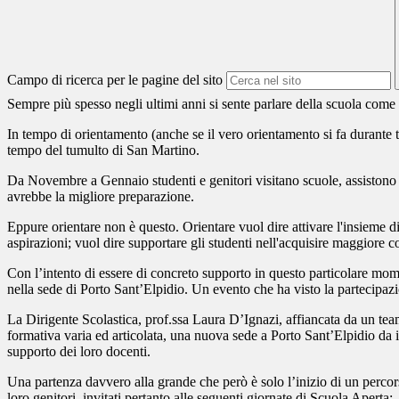
Campo di ricerca per le pagine del sito
Sempre più spesso negli ultimi anni si sente parlare della scuola come
In tempo di orientamento (anche se il vero orientamento si fa durante tu
tempo del tumulto di San Martino.
Da Novembre a Gennaio studenti e genitori visitano scuole, assistono a la
avrebbe la migliore preparazione.
Eppure orientare non è questo. Orientare vuol dire attivare l'insieme di a
aspirazioni; vuol dire supportare gli studenti nell'acquisire maggiore c
Con l’intento di essere di concreto supporto in questo particolare mom
nella sede di Porto Sant’Elpidio. Un evento che ha visto la partecipaz
La Dirigente Scolastica, prof.ssa Laura D’Ignazi, affiancata da un team
formativa varia ed articolata, una nuova sede a Porto Sant’Elpidio da 
supporto dei loro docenti.
Una partenza davvero alla grande che però è solo l’inizio di un percors
loro genitori, invitati pertanto alle seguenti giornate di
Scuola Aperta
: