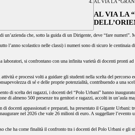
AL VIA LA “GRAN
AL VIA LA 
DELL’ORIE
 di un’azienda che, sotto la guida di un Dirigente, deve “fare numeri”. M
tto l’anno scolastico nelle classi) i numeri sono di sicuro le centinaia d
boratori, si confrontano con una infinita varietà di docenti pronti ad elogi
ttività e processi volti a guidare gli studenti nella scelta del percorso e
onsapevolezza di sé e delle proprie potenzialità, contribuendo a una scel
ento di scelta dei ragazzi, i docenti del “Polo Urbani” hanno inaugurato
ione di almeno 500 presenze tra genitori e ragazzi, accolti in un’aula m
 di docenti appassionati e preparati, ha presentato il
Gigante Urbani
: t
inaugurare nel 2026 che vale 26 milioni di euro. A suggellare l’evento u
o che ha come finalità il confronto tra i docenti del
Polo Urbani
e gli s