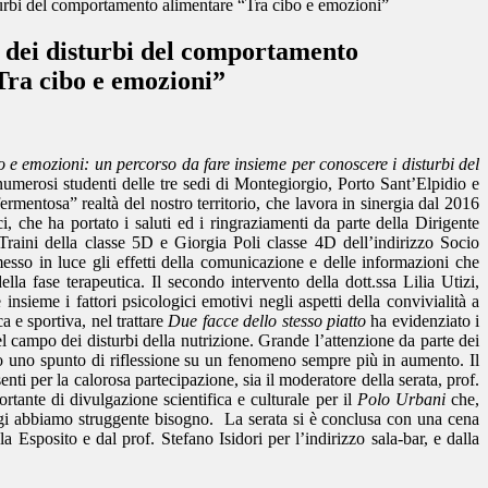
turbi del comportamento alimentare “Tra cibo e emozioni”
a dei disturbi del comportamento
Tra cibo e emozioni”
 e emozioni: un percorso da fare insieme per conoscere i disturbi del
numerosi studenti delle tre sedi di Montegiorgio, Porto Sant’Elpidio e
mentosa” realtà del nostro territorio, che lavora in sinergia dal 2016
, che ha portato i saluti ed i ringraziamenti da parte della Dirigente
ia Traini della classe 5D e Giorgia Poli classe 4D dell’indirizzo Socio
esso in luce gli effetti della comunicazione e delle informazioni che
lla fase terapeutica. Il secondo intervento della dott.ssa Lilia Utizi,
insieme i fattori psicologici emotivi negli aspetti della convivialità a
a e sportiva, nel trattare
Due facce dello stesso piatto
ha evidenziato i
nel campo dei disturbi della nutrizione. Grande l’attenzione da parte dei
cuno uno spunto di riflessione su un fenomeno sempre più in aumento. Il
nti per la calorosa partecipazione, sia il moderatore della serata, prof.
rtante di divulgazione scientifica e culturale per il
Polo Urbani
che,
oggi abbiamo struggente bisogno.
La serata si è conclusa con una cena
a Esposito e dal prof. Stefano Isidori per l’indirizzo sala-bar, e dalla