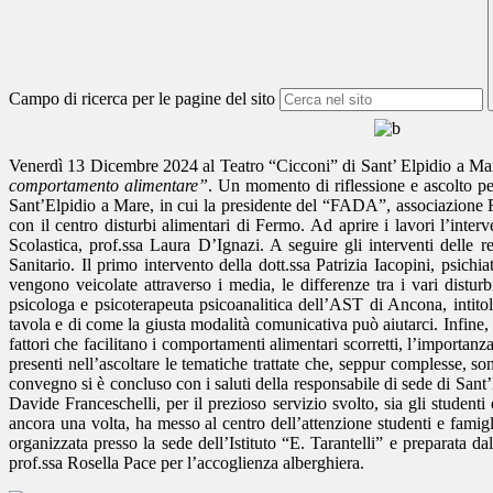
Campo di ricerca per le pagine del sito
Venerdì 13 Dicembre 2024 al Teatro “Cicconi” di Sant’ Elpidio a Mare
comportamento alimentare”
. Un momento di riflessione e ascolto pe
Sant’Elpidio a Mare, in cui la presidente del “FADA”, associazione Fa
con il centro disturbi alimentari di Fermo. Ad aprire i lavori l’inte
Scolastica, prof.ssa Laura D’Ignazi. A seguire gli interventi delle re
Sanitario. Il primo intervento della dott.ssa Patrizia Iacopini, psich
vengono veicolate attraverso i media, le differenze tra i vari disturb
psicologa e psicoterapeuta psicoanalitica dell’AST di Ancona, intito
tavola e di come la giusta modalità comunicativa può aiutarci. Infine, l
fattori che facilitano i comportamenti alimentari scorretti, l’importanz
presenti nell’ascoltare le tematiche trattate che, seppur complesse, s
convegno si è concluso con i saluti della responsabile di sede di Sant’E
Davide Franceschelli, per il prezioso servizio svolto, sia gli student
ancora una volta, ha messo al centro dell’attenzione studenti e famig
organizzata presso la sede dell’Istituto “E. Tarantelli” e preparata da
prof.ssa Rosella Pace per l’accoglienza alberghiera.