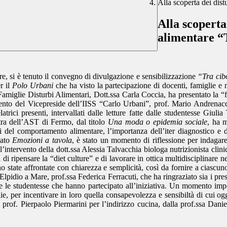
Alla scoperta dei dis
Alla scopert
alimentare “
, si è tenuto il convegno di divulgazione e sensibilizzazione
“Tra cibo
r il
Polo Urbani
che ha visto la partecipazione di docenti, famiglie e 
miglie Disturbi Alimentari, Dott.ssa Carla Coccia, ha presentato la “fer
rvento del Vicepreside dell’IISS “Carlo Urbani”, prof. Mario Andrenacci
latrici presenti, intervallati dalle letture fatte dalle studentesse Giul
iatra dell’AST di Fermo, dal titolo
Una moda o epidemia sociale
, ha m
i del comportamento alimentare, l’importanza dell’iter diagnostico e de
lato
Emozioni a tavola
, è stato un momento di riflessione per indagare 
’intervento della dott.ssa Alessia Talvacchia biologa nutrizionista clinic
a di ripensare la “diet culture” e di lavorare in ottica multidisciplinare 
ono state affrontate con chiarezza e semplicità, così da fornire a cias
lpidio a Mare, prof.ssa Federica Ferracuti, che ha ringraziato sia i prese
i e le studentesse che hanno partecipato all’iniziativa. Un momento impo
lie, per incentivare in loro quella consapevolezza e sensibiltà di cui 
l prof. Pierpaolo Piermarini per l’indirizzo cucina, dalla prof.ssa Daniel