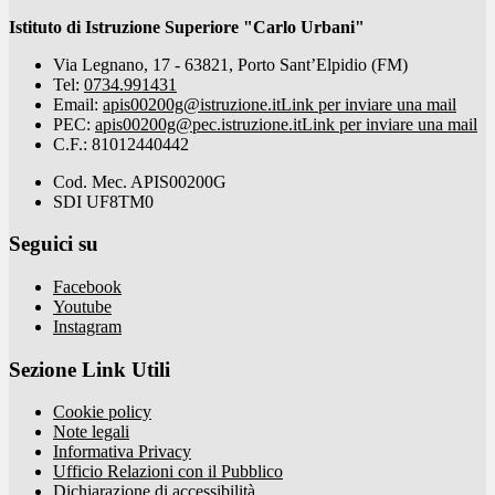
Istituto di Istruzione Superiore "Carlo Urbani"
Via Legnano, 17 - 63821, Porto Sant’Elpidio (FM)
Tel:
0734.991431
Email:
apis00200g@istruzione.it
Link per inviare una mail
PEC:
apis00200g@pec.istruzione.it
Link per inviare una mail
C.F.: 81012440442
Cod. Mec. APIS00200G
SDI UF8TM0
Seguici su
Facebook
Youtube
Instagram
Sezione Link Utili
Cookie policy
Note legali
Informativa Privacy
Ufficio Relazioni con il Pubblico
Dichiarazione di accessibilità