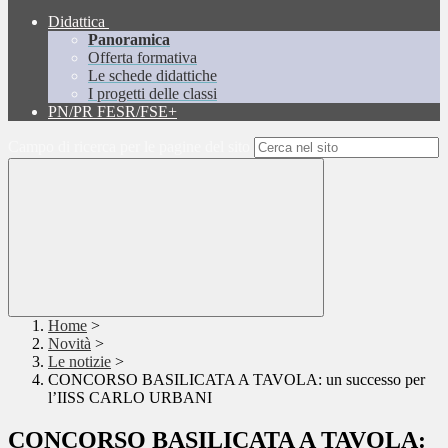
Didattica
Panoramica
Offerta formativa
Le schede didattiche
I progetti delle classi
PN/PR FESR/FSE+
Campo di ricerca per le pagine del sito
Home
>
Novità
>
Le notizie
>
CONCORSO BASILICATA A TAVOLA: un successo per
l’IISS CARLO URBANI
CONCORSO BASILICATA A TAVOLA: