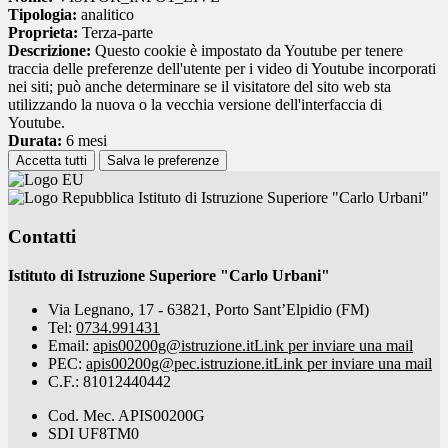
Tipologia:
analitico
Proprieta:
Terza-parte
Descrizione:
Questo cookie è impostato da Youtube per tenere
traccia delle preferenze dell'utente per i video di Youtube incorporati
nei siti; può anche determinare se il visitatore del sito web sta
utilizzando la nuova o la vecchia versione dell'interfaccia di
Youtube.
Durata:
6 mesi
Accetta tutti
Salva le preferenze
Istituto di Istruzione Superiore "Carlo Urbani"
Contatti
Istituto di Istruzione Superiore "Carlo Urbani"
Via Legnano, 17 - 63821, Porto Sant’Elpidio (FM)
Tel:
0734.991431
Email:
apis00200g@istruzione.it
Link per inviare una mail
PEC:
apis00200g@pec.istruzione.it
Link per inviare una mail
C.F.: 81012440442
Cod. Mec. APIS00200G
SDI UF8TM0