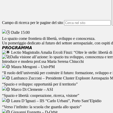
Campo di ricerca per le pagine del sito
Dalle 15:00
Lo spazio come frontiera di libertà, sviluppo e conoscenza.
Un pomeriggio dedicato al futuro del settore aerospaziale, con ospiti 
𝙋𝙍𝙊𝙂𝙍𝘼𝙈𝙈𝘼
Lectio Magistralis Amalia Ercoli Finzi: “Oltre le stelle: libertà d
Dalla visione all’azione: lo spazio tra sviluppo, conoscenza e terr
Introduce e modera prof.ssa Maria Serena Chiucchi
Maura Mengoni – UnivPM
“Il ruolo dell’università per costruire il futuro: formazione, sviluppo
Lanfranco Zucconi – Presidente Cluster Exploore Aerospazio 
“Spazio e sviluppo: opportunità per il territorio”
Marco Di Clemente – ASI
“Spazio e libertà: cooperazione, ricerca, visione”
Laura D’Ignazi – IIS “Carlo Urbani”, Porto Sant’Elpidio
“Verso l’infinito: la scuola che guarda allo spazio”
Giovanni Fuggetta – D-Orbit