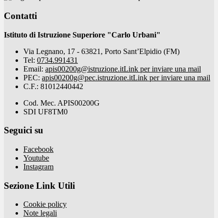
Contatti
Istituto di Istruzione Superiore "Carlo Urbani"
Via Legnano, 17 - 63821, Porto Sant’Elpidio (FM)
Tel:
0734.991431
Email:
apis00200g@istruzione.it
Link per inviare una mail
PEC:
apis00200g@pec.istruzione.it
Link per inviare una mail
C.F.: 81012440442
Cod. Mec. APIS00200G
SDI UF8TM0
Seguici su
Facebook
Youtube
Instagram
Sezione Link Utili
Cookie policy
Note legali