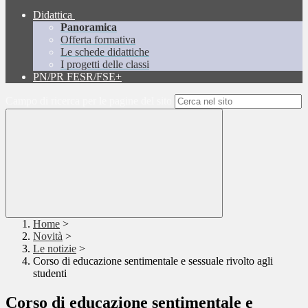
Didattica
Panoramica
Offerta formativa
Le schede didattiche
I progetti delle classi
PN/PR FESR/FSE+
Campo di ricerca per le pagine del sito
Home
>
Novità
>
Le notizie
>
Corso di educazione sentimentale e sessuale rivolto agli
studenti
Corso di educazione sentimentale e