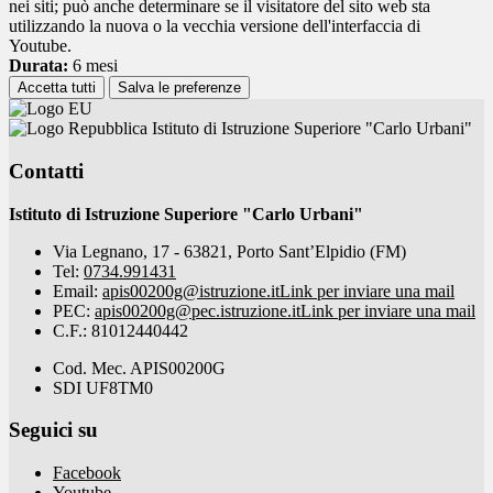
nei siti; può anche determinare se il visitatore del sito web sta
utilizzando la nuova o la vecchia versione dell'interfaccia di
Youtube.
Durata:
6 mesi
Accetta tutti
Salva le preferenze
Istituto di Istruzione Superiore "Carlo Urbani"
Contatti
Istituto di Istruzione Superiore "Carlo Urbani"
Via Legnano, 17 - 63821, Porto Sant’Elpidio (FM)
Tel:
0734.991431
Email:
apis00200g@istruzione.it
Link per inviare una mail
PEC:
apis00200g@pec.istruzione.it
Link per inviare una mail
C.F.: 81012440442
Cod. Mec. APIS00200G
SDI UF8TM0
Seguici su
Facebook
Youtube