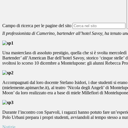
Campo di ricerca per le pagine del sito
Il professionista di Camerino, bartender all’hotel Savoy, ha tenuto u
Una masterclass di assoluto prestigio, quella che si è svolta mercoled
Bartender’ all’American Bar dell’hotel Savoy, storico ‘cinque stelle’ di
svoltosi lo scorso 10 dicembre a Montelupone: gli alunni Rebecca Pro
Accompagnati dal loro docente Stefano Isidori, i due studenti si eran
(mielemente.apimarche.it), al teatro ‘Nicola degli Angeli’ di Montelup
Moon’ da loro realizzato era a base di miele Millefiori di Montelupon
Durante l’incontro con Sparvoli, i ragazzi hanno potuto fare un’esperienz
Polo Urbani prepara i propri studenti, avviandoli al tempo stesso a nu
Notizie