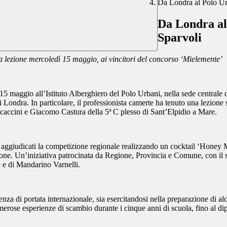
Da Londra al Polo Ur
Da Londra al
Sparvoli
na lezione mercoledì 15 maggio, ai vincitori del concorso ‘Mielemente’
ì 15 maggio all’Istituto Alberghiero del Polo Urbani, nella sede centra
 Londra. In particolare, il professionista camerte ha tenuto una lezione 
caccini e Giacomo Castura della 5ª C plesso di Sant’Elpidio a Mare.
o aggiudicati la competizione regionale realizzando un cocktail ‘Honey
one. Un’iniziativa patrocinata da Regione, Provincia e Comune, con il s
e e di Mandarino Varnelli.
a di portata internazionale, sia esercitandosi nella preparazione di alcun
merose esperienze di scambio durante i cinque anni di scuola, fino al d