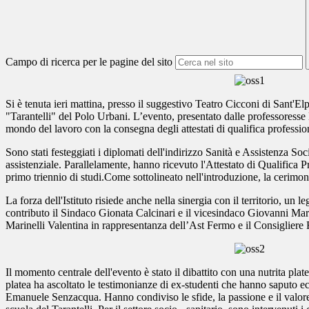
Campo di ricerca per le pagine del sito
Si è tenuta ieri mattina, presso il suggestivo Teatro Cicconi di Sant'
"Tarantelli" del Polo Urbani. L’evento, presentato dalle professoresse 
mondo del lavoro con la consegna degli attestati di qualifica professio
Sono stati festeggiati i diplomati dell'indirizzo Sanità e Assistenza S
assistenziale. Parallelamente, hanno ricevuto l'Attestato di Qualifica 
primo triennio di studi.Come sottolineato nell'introduzione, la cerim
La forza dell'Istituto risiede anche nella sinergia con il territorio, un
contributo il Sindaco Gionata Calcinari e il vicesindaco Giovanni Marti
Marinelli Valentina in rappresentanza dell’Ast Fermo e il Consigliere 
Il momento centrale dell'evento è stato il dibattito con una nutrita plat
platea ha ascoltato le testimonianze di ex-studenti che hanno saputo e
Emanuele Senzacqua. Hanno condiviso le sfide, la passione e il valore c