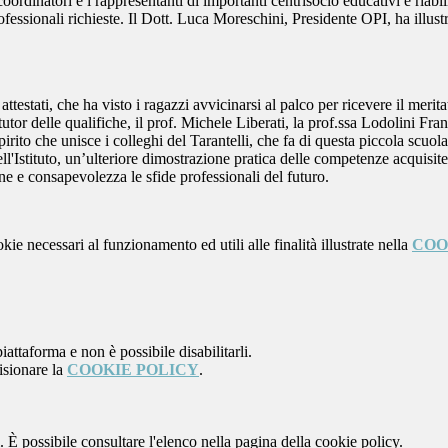
 i coordinatori e i rappresentanti di importanti centrisocio educativi e ri
sionali richieste. Il Dott. Luca Moreschini, Presidente OPI, ha illustra
testati, che ha visto i ragazzi avvicinarsi al palco per ricevere il meri
tor delle qualifiche, il prof. Michele Liberati, la prof.ssa Lodolini Fran
irito che unisce i colleghi del Tarantelli, che fa di questa piccola scuola
ll'Istituto, un’ulteriore dimostrazione pratica delle competenze acquisite
ne e consapevolezza le sfide professionali del futuro.
kie necessari al funzionamento ed utili alle finalità illustrate nella
COO
attaforma e non è possibile disabilitarli.
isionare la
COOKIE POLICY
.
 È possibile consultare l'elenco nella pagina della cookie policy.