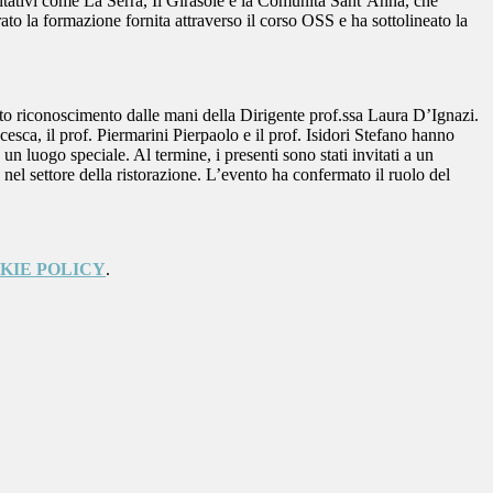
abilitativi come La Serra, Il Girasole e la Comunità Sant’Anna, che
to la formazione fornita attraverso il corso OSS e ha sottolineato la
tato riconoscimento dalle mani della Dirigente prof.ssa Laura D’Ignazi.
cesca, il prof. Piermarini Pierpaolo e il prof. Isidori Stefano hanno
 un luogo speciale. Al termine, i presenti sono stati invitati a un
 nel settore della ristorazione. L’evento ha confermato il ruolo del
KIE POLICY
.