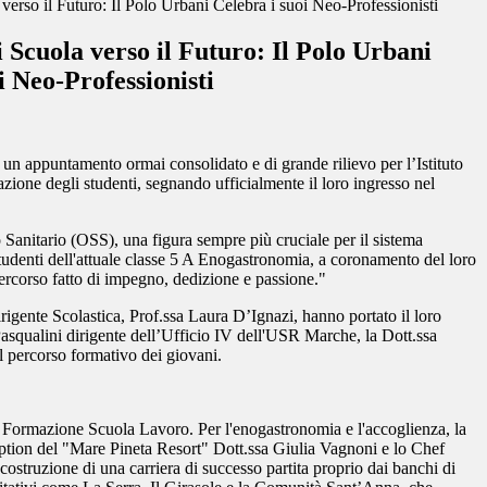
verso il Futuro: Il Polo Urbani Celebra i suoi Neo-Professionisti
 Scuola verso il Futuro: Il Polo Urbani
i Neo-Professionisti
 un appuntamento ormai consolidato e di grande rilievo per l’Istituto
azione degli studenti, segnando ufficialmente il loro ingresso nel
o Sanitario (OSS), una figura sempre più cruciale per il sistema
 studenti dell'attuale classe 5 A Enogastronomia, a coronamento del loro
ercorso fatto di impegno, dedizione e passione."
Dirigente Scolastica, Prof.ssa Laura D’Ignazi, hanno portato il loro
 Pasqualini dirigente dell’Ufficio IV dell'USR Marche, la Dott.ssa
l percorso formativo dei giovani.
er la Formazione Scuola Lavoro. Per l'enogastronomia e l'accoglienza, la
ception del "Mare Pineta Resort" Dott.ssa Giulia Vagnoni e lo Chef
ostruzione di una carriera di successo partita proprio dai banchi di