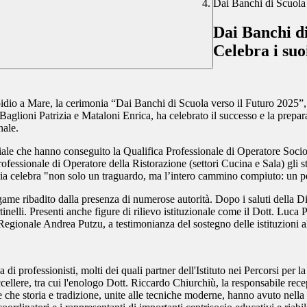
Dai Banchi di Scuola 
Dai Banchi di
Celebra i suo
Elpidio a Mare, la cerimonia “Dai Banchi di Scuola verso il Futuro 2025”,
Baglioni Patrizia e Mataloni Enrica, ha celebrato il successo e la prepar
nale.
ociale che hanno conseguito la Qualifica Professionale di Operatore Soci
Professionale di Operatore della Ristorazione (settori Cucina e Sala) gli
onia celebra "non solo un traguardo, ma l’intero cammino compiuto: un p
 legame ribadito dalla presenza di numerose autorità. Dopo i saluti della 
nelli. Presenti anche figure di rilievo istituzionale come il Dott. Luca
Regionale Andrea Putzu, a testimonianza del sostegno delle istituzioni a
ea di professionisti, molti dei quali partner dell'Istituto nei Percorsi p
ccellere, tra cui l'enologo Dott. Riccardo Chiurchiù, la responsabile re
he storia e tradizione, unite alle tecniche moderne, hanno avuto nella c