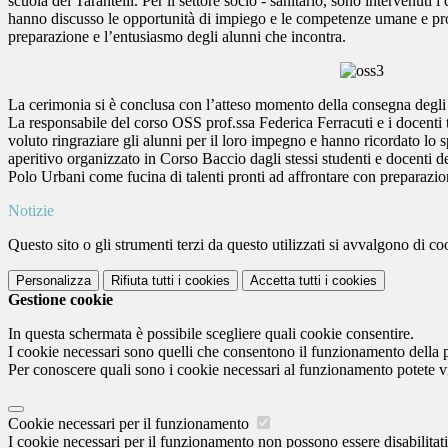
scuola del Tarantelli. Per il settore socio - sanitario, sono intervenuti
hanno discusso le opportunità di impiego e le competenze umane e profes
preparazione e l’entusiasmo degli alunni che incontra.
La cerimonia si è conclusa con l’atteso momento della consegna degli at
La responsabile del corso OSS prof.ssa Federica Ferracuti e i docenti tu
voluto ringraziare gli alunni per il loro impegno e hanno ricordato lo sp
aperitivo organizzato in Corso Baccio dagli stessi studenti e docenti de
Polo Urbani come fucina di talenti pronti ad affrontare con preparazio
Notizie
Questo sito o gli strumenti terzi da questo utilizzati si avvalgono di coo
Personalizza
Rifiuta tutti
i cookies
Accetta tutti
i cookies
Gestione cookie
In questa schermata è possibile scegliere quali cookie consentire.
I cookie necessari sono quelli che consentono il funzionamento della pi
Per conoscere quali sono i cookie necessari al funzionamento potete v
Cookie necessari per il funzionamento
I cookie necessari per il funzionamento non possono essere disabilitati.