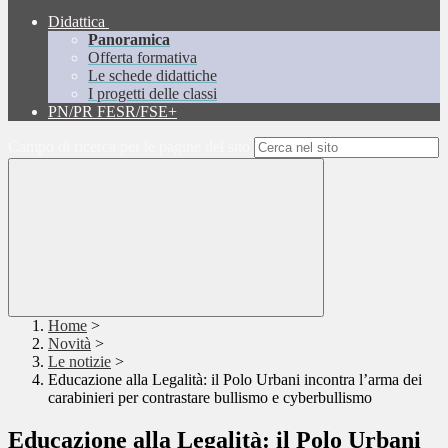
Didattica
Panoramica
Offerta formativa
Le schede didattiche
I progetti delle classi
PN/PR FESR/FSE+
Campo di ricerca per le pagine del sito
Home
>
Novità
>
Le notizie
>
Educazione alla Legalità: il Polo Urbani incontra l’arma dei
carabinieri per contrastare bullismo e cyberbullismo
Educazione alla Legalità: il Polo Urbani