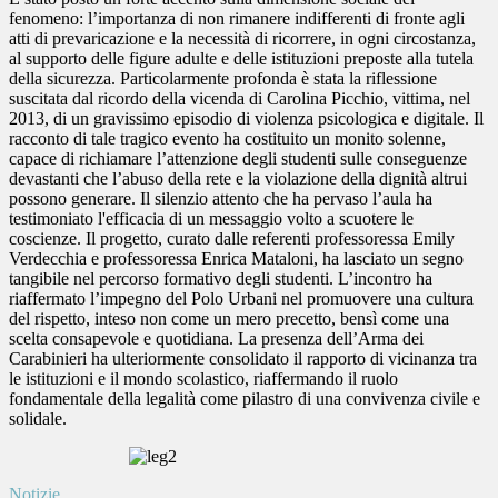
fenomeno: l’importanza di non rimanere indifferenti di fronte agli
atti di prevaricazione e la necessità di ricorrere, in ogni circostanza,
al supporto delle figure adulte e delle istituzioni preposte alla tutela
della sicurezza. Particolarmente profonda è stata la riflessione
suscitata dal ricordo della vicenda di Carolina Picchio, vittima, nel
2013, di un gravissimo episodio di violenza psicologica e digitale. Il
racconto di tale tragico evento ha costituito un monito solenne,
capace di richiamare l’attenzione degli studenti sulle conseguenze
devastanti che l’abuso della rete e la violazione della dignità altrui
possono generare. Il silenzio attento che ha pervaso l’aula ha
testimoniato l'efficacia di un messaggio volto a scuotere le
coscienze. Il progetto, curato dalle referenti professoressa Emily
Verdecchia e professoressa Enrica Mataloni, ha lasciato un segno
tangibile nel percorso formativo degli studenti. L’incontro ha
riaffermato l’impegno del Polo Urbani nel promuovere una cultura
del rispetto, inteso non come un mero precetto, bensì come una
scelta consapevole e quotidiana. La presenza dell’Arma dei
Carabinieri ha ulteriormente consolidato il rapporto di vicinanza tra
le istituzioni e il mondo scolastico, riaffermando il ruolo
fondamentale della legalità come pilastro di una convivenza civile e
solidale.
Notizie