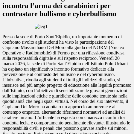
incontra l’arma dei carabinieri per
contrastare bullismo e cyberbullismo
Presso la sede di Porto Sant’Elpidio, un importante momento di
confronto rivolto agli studenti ha visto la partecipazione del
Capitano Massimiliano Del Moro alla guida del NORM (Nucleo
Operativo e Radiomobile) di Fermo per una riflessione condivisa
sulla responsabilità digitale e sul rispetto reciproco. Venerdì 20
marzo 2026, la sede di Porto Sant’Elpidio dell’Istituto Polo Urbani
ha ospitato un significativo incontro formativo dedicato alla
prevenzione e al contrasto del bullismo e del cyberbullismo.
L’iniziativa, rivolta agli studenti di tutti gli indirizzi di studio, si
inserisce nel più ampio progetto di educazione alla legalità promosso
dall’Istituto, con l’obiettivo di sensibilizzare le giovani generazioni
sulle implicazioni etiche e giuridiche delle condotte tenute sia nella
quotidianità che negli spazi virtuali. Nel corso del suo intervento, il
Capitano Del Moro ha adottato un approccio autorevole e al
contempo empatico, alternando riferimenti normativi ad analisi di
carattere umano. L’ufficiale ha esposto con chiarezza i confini tra
condotta lecita e comportamento penalmente rilevante, illustrando le
responsabilità civili e penali che possono gravare anche sui minori.
È stato posto un forte accento sulla dimensione sociale del