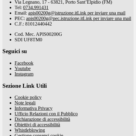
Via Legnano, 17 - 63821, Porto Sant’Elpidio (FM)
Tel:
0734.991431
Email:
apis00200g@istruzione.it
Link per inviare una mail
PEC:
apis00200g@pec.istruzione.it
Link per inviare una mail
C.F.: 81012440442
Cod. Mec. APIS00200G
SDI UF8TM0
Seguici su
Facebook
Youtube
Instagram
Sezione Link Utili
Cookie policy
Note legali
Informativa Privacy
Ufficio Relazioni con il Pubblico
Dichiarazione di accessibilità
Obiettivi di accessibilità
Whistleblowing
Gestione consensi cookie