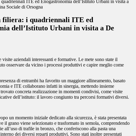
 i quadriennali ITE ed Enogastronomia dell’Istituto Urbani in visita a
na Sociale di Orsogna
 filiera: i quadriennali ITE ed
a dell’Istituto Urbani in visita a De
visite aziendali interessanti e formative. Le mete sono state il
uto osservare da vicino i processi produttivi e capire meglio come
a presenza di entrambi ha favorito un maggiore allineamento, basato
onomia e ITE collaborano infatti in sinergia, mettendo insieme
 trovato concreta realizzazione in momenti condivisi, come visite
ative dell’istituto: il lavoro congiunto tra percorsi formativi diversi.
 Dopo un momento iniziale dedicato alla sicurezza, è stata presentata
dove il grano viene selezionato e trasformato in semola, comprendendo
e all’uso di trafile in bronzo, che conferiscono alla pasta una
nterno dei diversi reparti produttivi. Sono stati inoltre presentati