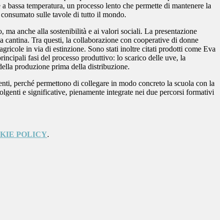
ione a bassa temperatura, un processo lento che permette di mantenere la
 e consumato sulle tavole di tutto il mondo.
 ma anche alla sostenibilità e ai valori sociali. La presentazione
alla cantina. Tra questi, la collaborazione con cooperative di donne
gricole in via di estinzione. Sono stati inoltre citati prodotti come Eva
incipali fasi del processo produttivo: lo scarico delle uve, la
della produzione prima della distribuzione.
udenti, perché permettono di collegare in modo concreto la scuola con la
olgenti e significative, pienamente integrate nei due percorsi formativi
KIE POLICY
.