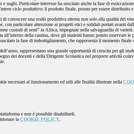
uovo e sughi. Particolare interesse ha suscitato anche la fase di essiccaz
ll’intero ciclo produttivo: il prodotto finale, pronto per essere distribuito
di conoscere una realtà produttiva attenta non solo alla qualità del vino,
ne, con particolare attenzione ai progetti etici e solidali portati avanti d
donne custodi di semi” in Africa, impegnate nella salvaguardia di varietà a
a all’interno della cantina, dove gli studenti hanno potuto osservare le pr
suscitato la fase di imbottigliamento, che rappresenta il momento finale 
so dell’anno, rappresentano una grande opportunità di crescita per gli st
egno dei docenti e della Dirigente Scolastica nel proporre attività coinv
le.
kie necessari al funzionamento ed utili alle finalità illustrate nella
COO
attaforma e non è possibile disabilitarli.
isionare la
COOKIE POLICY
.