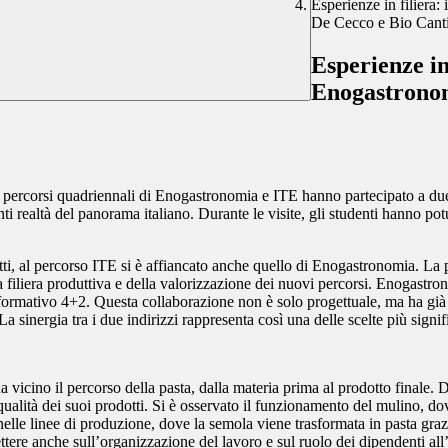
Esperienze in filiera:
De Cecco e Bio Canti
Esperienze in
Enogastronomi
ei percorsi quadriennali di Enogastronomia e ITE hanno partecipato a due 
i realtà del panorama italiano. Durante le visite, gli studenti hanno pot
fatti, al percorso ITE si è affiancato anche quello di Enogastronomia. L
la filiera produttiva e della valorizzazione dei nuovi percorsi. Enogastr
 formativo 4+2. Questa collaborazione non è solo progettuale, ma ha già
 sinergia tra i due indirizzi rappresenta così una delle scelte più signific
a vicino il percorso della pasta, dalla materia prima al prodotto finale.
 qualità dei suoi prodotti. Si è osservato il funzionamento del mulino, 
nelle linee di produzione, dove la semola viene trasformata in pasta grazi
ttere anche sull’organizzazione del lavoro e sul ruolo dei dipendenti all’i