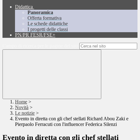
Didattica
Panoramica
Offerta formativa
Le schede didattiche
I progetti delle classi
PN/PR FESR/FSE+
Campo di ricerca per le pagine del sito
Home
>
Novità
>
Le notizie
>
Evento in diretta con gli chef stellati Richard Abou Zaki e
Pierpaolo Ferracuti con l'influencer Federica Silenzi
Evento in diretta con gli chef stellati