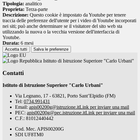
Tipologia:
analitico
Proprieta:
Terza-parte
Descrizione:
Questo cookie è impostato da Youtube per tenere
traccia delle preferenze dell'utente per i video di Youtube incorporati
nei siti; può anche determinare se il visitatore del sito web sta
utilizzando la nuova o la vecchia versione dell'interfaccia di
Youtube.
Durata:
6 mesi
Accetta tutti
Salva le preferenze
Istituto di Istruzione Superiore "Carlo Urbani"
Contatti
Istituto di Istruzione Superiore "Carlo Urbani"
Via Legnano, 17 - 63821, Porto Sant’Elpidio (FM)
Tel:
0734.991431
Email:
apis00200g@istruzione.it
Link per inviare una mail
PEC:
apis00200g@pec.istruzione.it
Link per inviare una mail
C.F.: 81012440442
Cod. Mec. APIS00200G
SDI UF8TM0