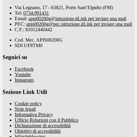
Via Legnano, 17 - 63821, Porto Sant’Elpidio (FM)
Tel:
0734.991431
Email:
apis00200g@istruzione.it
Link per inviare una mail
PEC:
apis00200g@pec.istruzione.it
Link per inviare una mail
C.F.: 81012440442
Cod. Mec. APIS00200G
SDI UF8TM0
Seguici su
Facebook
Youtube
Instagram
Sezione Link Utili
Cookie policy
Note legali
Informativa Privacy
Ufficio Relazioni con il Pubblico
Dichiarazione di accessibilità
Obiettivi di accessibilità
Whistleblowing