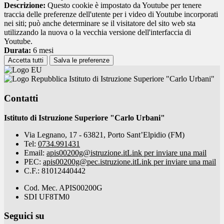
Descrizione:
Questo cookie è impostato da Youtube per tenere
traccia delle preferenze dell'utente per i video di Youtube incorporati
nei siti; può anche determinare se il visitatore del sito web sta
utilizzando la nuova o la vecchia versione dell'interfaccia di
Youtube.
Durata:
6 mesi
Accetta tutti
Salva le preferenze
Istituto di Istruzione Superiore "Carlo Urbani"
Contatti
Istituto di Istruzione Superiore "Carlo Urbani"
Via Legnano, 17 - 63821, Porto Sant’Elpidio (FM)
Tel:
0734.991431
Email:
apis00200g@istruzione.it
Link per inviare una mail
PEC:
apis00200g@pec.istruzione.it
Link per inviare una mail
C.F.: 81012440442
Cod. Mec. APIS00200G
SDI UF8TM0
Seguici su