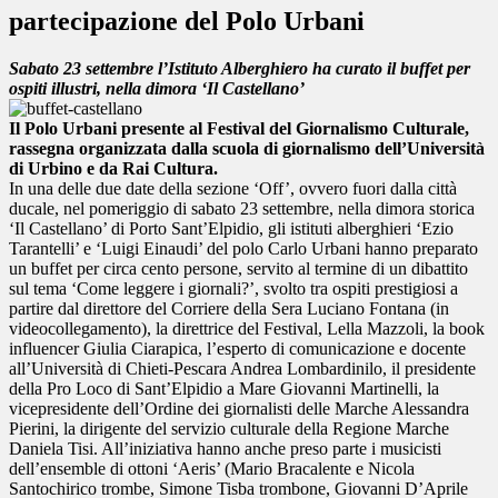
partecipazione del Polo Urbani
Sabato 23 settembre l’Istituto Alberghiero ha curato il buffet per
ospiti illustri, nella dimora ‘Il Castellano’
Il Polo Urbani presente al Festival del Giornalismo Culturale,
rassegna organizzata dalla scuola di giornalismo dell’Università
di Urbino e da Rai Cultura.
In una delle due date della sezione ‘Off’, ovvero fuori dalla città
ducale, nel pomeriggio di sabato 23 settembre, nella dimora storica
‘Il Castellano’ di Porto Sant’Elpidio, gli istituti alberghieri ‘Ezio
Tarantelli’ e ‘Luigi Einaudi’ del polo Carlo Urbani hanno preparato
un buffet per circa cento persone, servito al termine di un dibattito
sul tema ‘Come leggere i giornali?’, svolto tra ospiti prestigiosi a
partire dal direttore del Corriere della Sera Luciano Fontana (in
videocollegamento), la direttrice del Festival, Lella Mazzoli, la book
influencer Giulia Ciarapica, l’esperto di comunicazione e docente
all’Università di Chieti-Pescara Andrea Lombardinilo, il presidente
della Pro Loco di Sant’Elpidio a Mare Giovanni Martinelli, la
vicepresidente dell’Ordine dei giornalisti delle Marche Alessandra
Pierini, la dirigente del servizio culturale della Regione Marche
Daniela Tisi. All’iniziativa hanno anche preso parte i musicisti
dell’ensemble di ottoni ‘Aeris’ (Mario Bracalente e Nicola
Santochirico trombe, Simone Tisba trombone, Giovanni D’Aprile