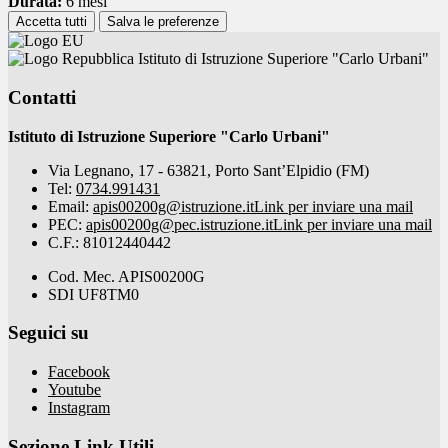
Durata:
6 mesi
Accetta tutti
Salva le preferenze
Istituto di Istruzione Superiore "Carlo Urbani"
Contatti
Istituto di Istruzione Superiore "Carlo Urbani"
Via Legnano, 17 - 63821, Porto Sant’Elpidio (FM)
Tel:
0734.991431
Email:
apis00200g@istruzione.it
Link per inviare una mail
PEC:
apis00200g@pec.istruzione.it
Link per inviare una mail
C.F.: 81012440442
Cod. Mec. APIS00200G
SDI UF8TM0
Seguici su
Facebook
Youtube
Instagram
Sezione Link Utili