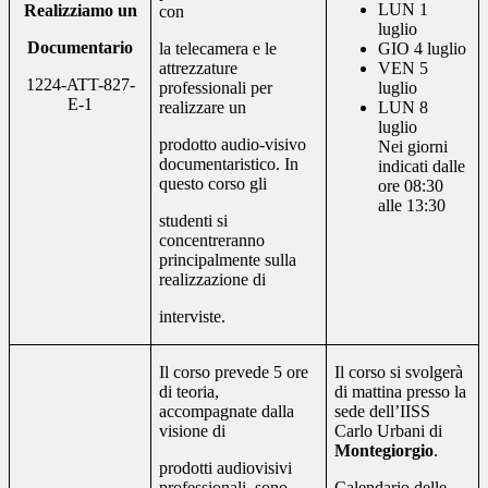
LUN 1
Realizziamo un
con
luglio
Documentario
la telecamera e le
GIO 4 luglio
attrezzature
VEN 5
1224-ATT-827-
professionali per
luglio
E-1
realizzare un
LUN 8
luglio
prodotto audio-visivo
Nei giorni
documentaristico. In
indicati dalle
questo corso gli
ore 08:30
alle 13:30
studenti si
concentreranno
principalmente sulla
realizzazione di
interviste.
Il corso prevede 5 ore
Il corso si svolgerà
di teoria,
di mattina presso la
accompagnate dalla
sede dell’IISS
visione di
Carlo Urbani di
Montegiorgio
.
prodotti audiovisivi
professionali, sono
Calendario delle