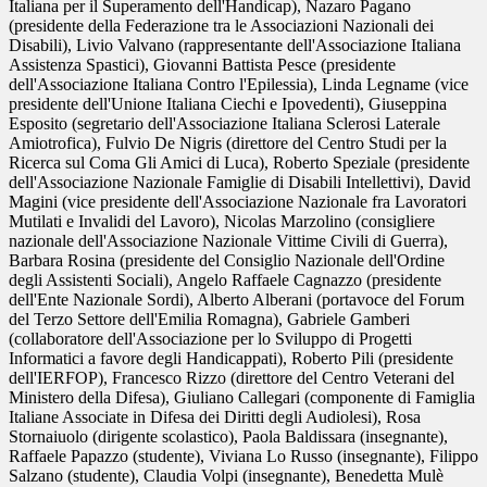
Italiana per il Superamento dell'Handicap), Nazaro Pagano
(presidente della Federazione tra le Associazioni Nazionali dei
Disabili), Livio Valvano (rappresentante dell'Associazione Italiana
Assistenza Spastici), Giovanni Battista Pesce (presidente
dell'Associazione Italiana Contro l'Epilessia), Linda Legname (vice
presidente dell'Unione Italiana Ciechi e Ipovedenti), Giuseppina
Esposito (segretario dell'Associazione Italiana Sclerosi Laterale
Amiotrofica), Fulvio De Nigris (direttore del Centro Studi per la
Ricerca sul Coma Gli Amici di Luca), Roberto Speziale (presidente
dell'Associazione Nazionale Famiglie di Disabili Intellettivi), David
Magini (vice presidente dell'Associazione Nazionale fra Lavoratori
Mutilati e Invalidi del Lavoro), Nicolas Marzolino (consigliere
nazionale dell'Associazione Nazionale Vittime Civili di Guerra),
Barbara Rosina (presidente del Consiglio Nazionale dell'Ordine
degli Assistenti Sociali), Angelo Raffaele Cagnazzo (presidente
dell'Ente Nazionale Sordi), Alberto Alberani (portavoce del Forum
del Terzo Settore dell'Emilia Romagna), Gabriele Gamberi
(collaboratore dell'Associazione per lo Sviluppo di Progetti
Informatici a favore degli Handicappati), Roberto Pili (presidente
dell'IERFOP), Francesco Rizzo (direttore del Centro Veterani del
Ministero della Difesa), Giuliano Callegari (componente di Famiglia
Italiane Associate in Difesa dei Diritti degli Audiolesi), Rosa
Stornaiuolo (dirigente scolastico), Paola Baldissara (insegnante),
Raffaele Papazzo (studente), Viviana Lo Russo (insegnante), Filippo
Salzano (studente), Claudia Volpi (insegnante), Benedetta Mulè