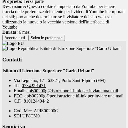
Proprieta:
Terza-parte
Descrizione:
Questo cookie è impostato da Youtube per tenere
traccia delle preferenze dell'utente per i video di Youtube incorporati
nei siti; può anche determinare se il visitatore del sito web sta
utilizzando la nuova o la vecchia versione dell'interfaccia di
Youtube.
Durata:
6 mesi
Accetta tutti
Salva le preferenze
Istituto di Istruzione Superiore "Carlo Urbani"
Contatti
Istituto di Istruzione Superiore "Carlo Urbani"
Via Legnano, 17 - 63821, Porto Sant’Elpidio (FM)
Tel:
0734.991431
Email:
apis00200g@istruzione.it
Link per inviare una mail
PEC:
apis00200g@pec.istruzione.it
Link per inviare una mail
C.F.: 81012440442
Cod. Mec. APIS00200G
SDI UF8TM0
Seguici su