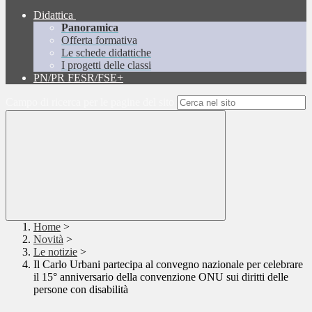
Didattica
Panoramica
Offerta formativa
Le schede didattiche
I progetti delle classi
PN/PR FESR/FSE+
Campo di ricerca per le pagine del sito
Home
>
Novità
>
Le notizie
>
Il Carlo Urbani partecipa al convegno nazionale per celebrare
il 15° anniversario della convenzione ONU sui diritti delle
persone con disabilità