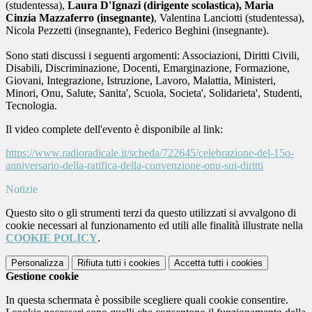
(studentessa),
Laura D'Ignazi (dirigente scolastica), Maria
Cinzia Mazzaferro (insegnante)
, Valentina Lanciotti (studentessa),
Nicola Pezzetti (insegnante), Federico Beghini (insegnante).
Sono stati discussi i seguenti argomenti: Associazioni, Diritti Civili,
Disabili, Discriminazione, Docenti, Emarginazione, Formazione,
Giovani, Integrazione, Istruzione, Lavoro, Malattia, Ministeri,
Minori, Onu, Salute, Sanita', Scuola, Societa', Solidarieta', Studenti,
Tecnologia.
Il video complete dell'evento è disponibile al link:
https://www.radioradicale.it/scheda/722645/celebrazione-del-15o-
anniversario-della-ratifica-della-convenzione-onu-sui-diritti
Notizie
Questo sito o gli strumenti terzi da questo utilizzati si avvalgono di
cookie necessari al funzionamento ed utili alle finalità illustrate nella
COOKIE POLICY
.
Personalizza
Rifiuta tutti
i cookies
Accetta tutti
i cookies
Gestione cookie
In questa schermata è possibile scegliere quali cookie consentire.