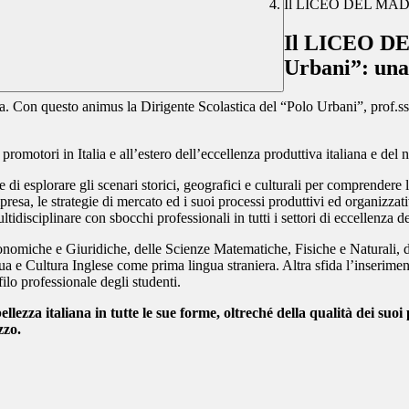
Il LICEO DEL MADE I
Il LICEO DE
Urbani”: una
rla. Con questo
animus
la Dirigente Scolastica del “Polo Urbani”, prof.s
romotori in Italia e all’estero dell’eccellenza produttiva italiana e del
di esplorare gli scenari storici, geografici e culturali per comprendere l
esa, le strategie di mercato ed i suoi processi produttivi ed organizzativ
idisciplinare con sbocchi professionali in tutti i settori di eccellenza d
miche e Giuridiche, delle Scienze Matematiche, Fisiche e Naturali, della
ngua e Cultura Inglese come prima lingua straniera. Altra sfida l’inseri
filo professionale degli studenti.
lezza italiana in tutte le sue forme, oltreché della qualità dei suo
zzo.