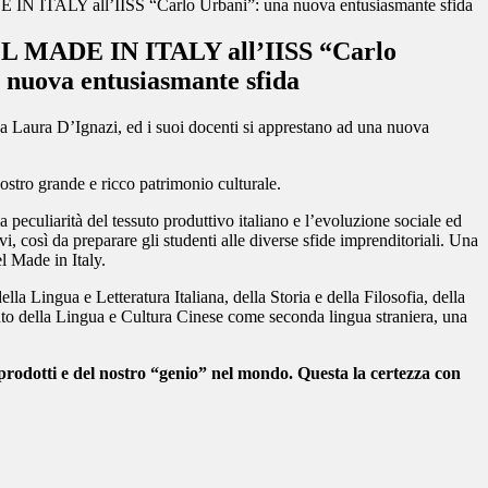
N ITALY all’IISS “Carlo Urbani”: una nuova entusiasmante sfida
L MADE IN ITALY all’IISS “Carlo
 nuova entusiasmante sfida
sa Laura D’Ignazi, ed i suoi docenti si apprestano ad una nuova
 nostro grande e ricco patrimonio culturale.
a peculiarità del tessuto produttivo italiano e l’evoluzione sociale ed
i, così da preparare gli studenti alle diverse sfide imprenditoriali. Una
el Made in Italy.
 Lingua e Letteratura Italiana, della Storia e della Filosofia, della
mento della Lingua e Cultura Cinese come seconda lingua straniera, una
i prodotti e del nostro “genio” nel mondo. Questa la certezza con