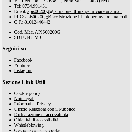
Via Legnano, 17 - 63821, Porto Sant’Elpidio (FM)
Tel:
0734.991431
Email:
apis00200g@istruzione.it
Link per inviare una mail
PEC:
apis00200g@pec.istruzione.it
Link per inviare una mail
C.F.: 81012440442
Cod. Mec. APIS00200G
SDI UF8TM0
Seguici su
Facebook
Youtube
Instagram
Sezione Link Utili
Cookie policy
Note legali
Informativa Privacy
Ufficio Relazioni con il Pubblico
Dichiarazione di accessibilità
Obiettivi di accessibilità
Whistleblowing
Gestione consensi cookie