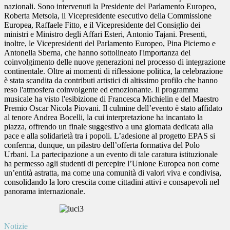
nazionali. Sono intervenuti la Presidente del Parlamento Europeo,
Roberta Metsola, il Vicepresidente esecutivo della Commissione
Europea, Raffaele Fitto, e il Vicepresidente del Consiglio dei
ministri e Ministro degli Affari Esteri, Antonio Tajani. Presenti,
inoltre, le Vicepresidenti del Parlamento Europeo, Pina Picierno e
Antonella Sberna, che hanno sottolineato l'importanza del
coinvolgimento delle nuove generazioni nel processo di integrazione
continentale. Oltre ai momenti di riflessione politica, la celebrazione
è stata scandita da contributi artistici di altissimo profilo che hanno
reso l'atmosfera coinvolgente ed emozionante. Il programma
musicale ha visto l'esibizione di Francesca Michielin e del Maestro
Premio Oscar Nicola Piovani. Il culmine dell’evento è stato affidato
al tenore Andrea Bocelli, la cui interpretazione ha incantato la
piazza, offrendo un finale suggestivo a una giornata dedicata alla
pace e alla solidarietà tra i popoli. L’adesione al progetto EPAS si
conferma, dunque, un pilastro dell’offerta formativa del Polo
Urbani. La partecipazione a un evento di tale caratura istituzionale
ha permesso agli studenti di percepire l’Unione Europea non come
un’entità astratta, ma come una comunità di valori viva e condivisa,
consolidando la loro crescita come cittadini attivi e consapevoli nel
panorama internazionale.
Notizie