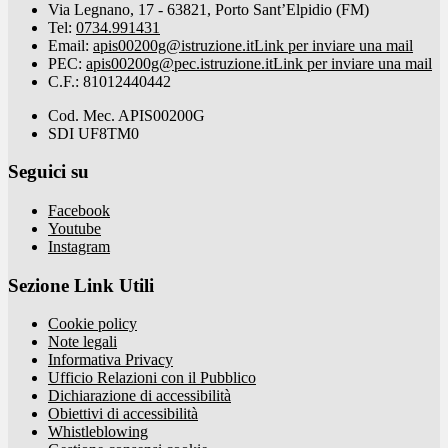
Via Legnano, 17 - 63821, Porto Sant’Elpidio (FM)
Tel:
0734.991431
Email:
apis00200g@istruzione.it
Link per inviare una mail
PEC:
apis00200g@pec.istruzione.it
Link per inviare una mail
C.F.: 81012440442
Cod. Mec. APIS00200G
SDI UF8TM0
Seguici su
Facebook
Youtube
Instagram
Sezione Link Utili
Cookie policy
Note legali
Informativa Privacy
Ufficio Relazioni con il Pubblico
Dichiarazione di accessibilità
Obiettivi di accessibilità
Whistleblowing