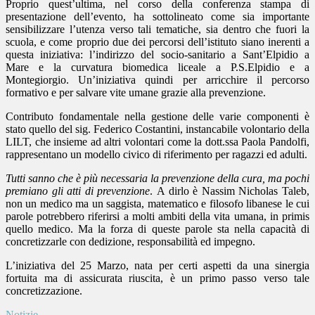
Proprio quest’ultima, nel corso della conferenza stampa di
presentazione dell’evento, ha sottolineato come sia importante
sensibilizzare l’utenza verso tali tematiche, sia dentro che fuori la
scuola, e come proprio due dei percorsi dell’istituto siano inerenti a
questa iniziativa: l’indirizzo del socio-sanitario a Sant’Elpidio a
Mare e la curvatura biomedica liceale a P.S.Elpidio e a
Montegiorgio. Un’iniziativa quindi per arricchire il percorso
formativo e per salvare vite umane grazie alla prevenzione.
Contributo fondamentale nella gestione delle varie componenti è
stato quello del sig. Federico Costantini, instancabile volontario della
LILT, che insieme ad altri volontari come la dott.ssa Paola Pandolfi,
rappresentano un modello civico di riferimento per ragazzi ed adulti.
Tutti sanno che è più necessaria la prevenzione della cura, ma pochi
premiano gli atti di prevenzione
.
A dirlo è Nassim Nicholas Taleb,
non un medico ma un saggista, matematico e filosofo libanese le cui
parole potrebbero riferirsi a molti ambiti della vita umana, in primis
quello medico. Ma la forza di queste parole sta nella capacità di
concretizzarle con dedizione, responsabilità ed impegno.
L’iniziativa del 25 Marzo, nata per certi aspetti da una sinergia
fortuita ma di assicurata riuscita, è un primo passo verso tale
concretizzazione.
Notizie