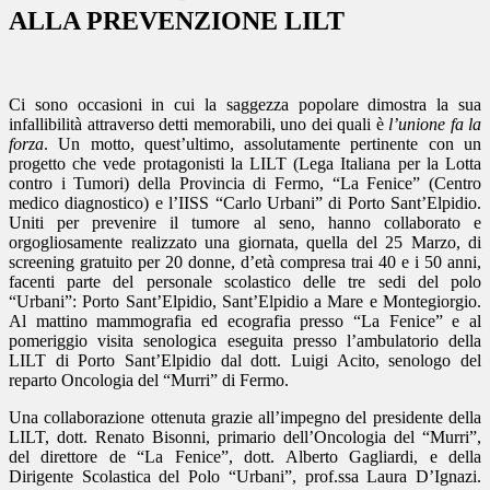
ALLA PREVENZIONE LILT
Ci sono occasioni in cui la saggezza popolare dimostra la sua
infallibilità attraverso detti memorabili, uno dei quali è
l’unione fa la
forza
. Un motto, quest’ultimo, assolutamente pertinente con un
progetto che vede protagonisti la LILT (Lega Italiana per la Lotta
contro i Tumori) della Provincia di Fermo, “La Fenice” (Centro
medico diagnostico) e l’IISS “Carlo Urbani” di Porto Sant’Elpidio.
Uniti per prevenire il tumore al seno, hanno collaborato e
orgogliosamente realizzato una giornata, quella del 25 Marzo, di
screening gratuito per 20 donne, d’età compresa trai 40 e i 50 anni,
facenti parte del personale scolastico delle tre sedi del polo
“Urbani”: Porto Sant’Elpidio, Sant’Elpidio a Mare e Montegiorgio.
Al mattino mammografia ed ecografia presso “La Fenice” e al
pomeriggio visita senologica eseguita presso l’ambulatorio della
LILT di Porto Sant’Elpidio dal dott. Luigi Acito, senologo del
reparto Oncologia del “Murri” di Fermo.
Una collaborazione ottenuta grazie all’impegno del presidente della
LILT, dott. Renato Bisonni, primario dell’Oncologia del “Murri”,
del direttore de “La Fenice”, dott. Alberto Gagliardi, e della
Dirigente Scolastica del Polo “Urbani”, prof.ssa Laura D’Ignazi.