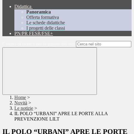
Didattica
Panoramica
Offerta formativa
Le schede didattiche
I progetti delle classi
PN/PR FESR/FSE+
Campo di ricerca per le pagine del sito
Home
>
Novità
>
Le notizie
>
IL POLO “URBANI” APRE LE PORTE ALLA
PREVENZIONE LILT
IL POLO “URBANI” APRE LE PORTE