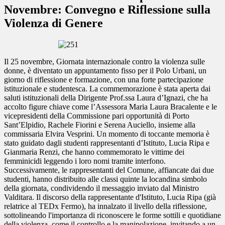
Novembre: Convegno e Riflessione sulla
Violenza di Genere
Il 25 novembre, Giornata internazionale contro la violenza sulle
donne, è diventato un appuntamento fisso per il Polo Urbani, un
giorno di riflessione e formazione, con una forte partecipazione
istituzionale e studentesca. La commemorazione è stata aperta dai
saluti istituzionali della Dirigente Prof.ssa Laura d’Ignazi, che ha
accolto figure chiave come l’Assessora Maria Laura Bracalente e le
vicepresidenti della Commissione pari opportunità di Porto
Sant’Elpidio, Rachele Fiorini e Serena Auciello, insieme alla
commissaria Elvira Vesprini. Un momento di toccante memoria è
stato guidato dagli studenti rappresentanti d’Istituto, Lucia Ripa e
Gianmaria Renzi, che hanno commemorato le vittime dei
femminicidi leggendo i loro nomi tramite interfono.
Successivamente, le rappresentanti del Comune, affiancate dai due
studenti, hanno distribuito alle classi quinte la locandina simbolo
della giornata, condividendo il messaggio inviato dal Ministro
Valditara. Il discorso della rappresentante d'Istituto, Lucia Ripa (già
relatrice al TEDx Fermo), ha innalzato il livello della riflessione,
sottolineando l'importanza di riconoscere le forme sottili e quotidiane
della violenza, come il controllo e la manipolazione, invitando a un