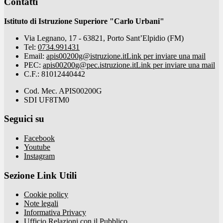
Contatti
Istituto di Istruzione Superiore "Carlo Urbani"
Via Legnano, 17 - 63821, Porto Sant’Elpidio (FM)
Tel:
0734.991431
Email:
apis00200g@istruzione.it
Link per inviare una mail
PEC:
apis00200g@pec.istruzione.it
Link per inviare una mail
C.F.: 81012440442
Cod. Mec. APIS00200G
SDI UF8TM0
Seguici su
Facebook
Youtube
Instagram
Sezione Link Utili
Cookie policy
Note legali
Informativa Privacy
Ufficio Relazioni con il Pubblico