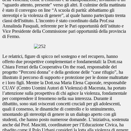
"sguardo attento, presente" verso gli altri. Il culmine della mattinata
è stato il convegno on line “A scuola di parità: abbattiamo gli
stereotipi e la violenza di genere”, al quale hanno partecipato trenta
classi dell'istituto. L'incontro è stato coordinato dalla Prof.ssa
Annalinda Pasquali, referente per le Pari opportunità dell’istituto e
Vice Presidente della Commissione pari opportunità della provincia
di Fermo.
Le relatrici, figure di spicco nel sostegno e nel recupero, hanno
offerto due prospettive complementari e fondamentali: la Dott.ssa
Chiara Ferrari della Cooperativa On the road, responsabile del
progetto “Percorsi donna” e della gestione delle “case rifugio”, ha
illustrato il percorso di supporto e protezione per le donne maltrattate
e i loro figli. Mentre la Dott.ssa Maria Elena Caporale, responsabile
CUAV (Centro Uomini Autori di Violenza) di Macerata, ha portato
l’attenzione sulla prospettiva di chi agisce la violenza, fondamentale
per comprendere il fenomeno nella sua interezza. Durante il
dibattito, sono stati sviscerati concetti cruciali per gli adolescenti,
quali il consenso, le dinamiche di controllo e lo sminuimento,
smontando gli stereotipi di genere in un dialogo aperto con gli
studenti, che hanno posto numerose domande. L’iniziativa, sostenuta
anche dal Prof. Mascitti, coordinatore per l’Educazione Civica, ha
ribadito come il Polo Urbani consideri la lotta alla violenza di genere