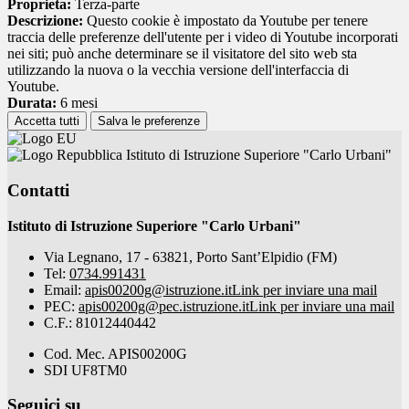
Proprieta:
Terza-parte
Descrizione:
Questo cookie è impostato da Youtube per tenere
traccia delle preferenze dell'utente per i video di Youtube incorporati
nei siti; può anche determinare se il visitatore del sito web sta
utilizzando la nuova o la vecchia versione dell'interfaccia di
Youtube.
Durata:
6 mesi
Accetta tutti
Salva le preferenze
Istituto di Istruzione Superiore "Carlo Urbani"
Contatti
Istituto di Istruzione Superiore "Carlo Urbani"
Via Legnano, 17 - 63821, Porto Sant’Elpidio (FM)
Tel:
0734.991431
Email:
apis00200g@istruzione.it
Link per inviare una mail
PEC:
apis00200g@pec.istruzione.it
Link per inviare una mail
C.F.: 81012440442
Cod. Mec. APIS00200G
SDI UF8TM0
Seguici su