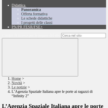
Didattica
Panoramica
Offerta formativa
Le schede didattiche
I progetti delle classi
PN/PR FESR/FSE+
Campo di ricerca per le pagine del sito
Home
>
Novità
>
Le notizie
>
L’Agenzia Spaziale Italiana apre le porte ai ragazzi di
“Infinity 2”
L’Agenzia Spaziale Italiana apre le porte