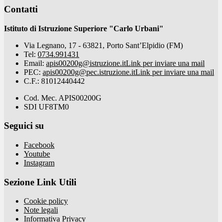
Contatti
Istituto di Istruzione Superiore "Carlo Urbani"
Via Legnano, 17 - 63821, Porto Sant’Elpidio (FM)
Tel:
0734.991431
Email:
apis00200g@istruzione.it
Link per inviare una mail
PEC:
apis00200g@pec.istruzione.it
Link per inviare una mail
C.F.: 81012440442
Cod. Mec. APIS00200G
SDI UF8TM0
Seguici su
Facebook
Youtube
Instagram
Sezione Link Utili
Cookie policy
Note legali
Informativa Privacy