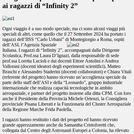
ai ragazzi di “Infinity 2”
Ogni viaggio è a suo modo speciale, ma ci sono alcuni viaggi più
speciali di altri, come quello che il 27 Settembre 2024 ha portato i
ragazzi dell’IISS “Carlo Urbani” di
Montegiorgio a Roma, ospiti
dell’ASI, l’Agenzia Spaziale
Italiana. I ragazzi di “Infinity 2”, accompagnati dalla Dirigente
Scolastica, Prof.ssa Laura D’Ignazi, dalla responsabile di sede
prof.ssa Loretta Lucioli e dai docenti Ettore Antolini e Andrea
Vallorani (docenti ideatori degli esperimenti scientifici), Matteo
Braschi e Alessandro Staderini (docenti collaboratori) e Chiara Vitali
(referente del progetto) hanno ricevuto un’accoglienza speciale da
parte dello staff dell’ASI e della “Leonardo”, gruppo industriale
internazionale che realizza capacità tecnologiche in ambito
aerospaziale, e partner del progetto insieme alla ditta CPM. Con loro
anche il Presidente della Provincia Michele Ortenzi, la Consigliera
provinciale Pisana Liberati e la Funzionaria del Cluster Aerospaziale
della Regione Marche Frida Paolella.
I ragazzi hanno restituito i dati del progetto ed hanno ricevuto
grande apprezzamento anche da Samantha Cristoforetti che,
collegata dal Centro degli Astronauti Europei a Colonia, ha rilevato