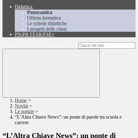
Didattica
Panoramica
Offerta formativa
Le schede didattiche
I progetti delle classi
PN/PR FESR/FSE+
Campo di ricerca per le pagine del sito
Home
>
Novità
>
Le notizie
>
“L’Altra Chiave News”: un ponte di parole tra scuola e
carcere
“L’Altra Chiave News”: un ponte di