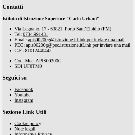
Contatti
Istituto di Istruzione Superiore "Carlo Urbani"
Via Legnano, 17 - 63821, Porto Sant’Elpidio (FM)
Tel:
0734.991431
Email:
apis00200g@istruzione.it
Link per inviare una mail
PEC:
apis00200g@pec.istruzione.it
Link per inviare una mail
C.F.: 81012440442
Cod. Mec. APIS00200G
SDI UF8TM0
Seguici su
Facebook
Youtube
Instagram
Sezione Link Utili
Cookie policy
Note legali
Informativa Privacy