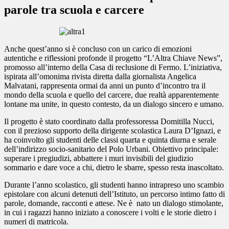
parole tra scuola e carcere
Anche quest’anno si è concluso con un carico di emozioni
autentiche e riflessioni profonde il progetto “L’Altra Chiave News”,
promosso all’interno della Casa di reclusione di Fermo. L’iniziativa,
ispirata all’omonima rivista diretta dalla giornalista Angelica
Malvatani, rappresenta ormai da anni un punto d’incontro tra il
mondo della scuola e quello del carcere, due realtà apparentemente
lontane ma unite, in questo contesto, da un dialogo sincero e umano.
Il progetto è stato coordinato dalla professoressa Domitilla Nucci,
con il prezioso supporto della dirigente scolastica Laura D’Ignazi, e
ha coinvolto gli studenti delle classi quarta e quinta diurna e serale
dell’indirizzo socio-sanitario del Polo Urbani. Obiettivo principale:
superare i pregiudizi, abbattere i muri invisibili del giudizio
sommario e dare voce a chi, dietro le sbarre, spesso resta inascoltato.
Durante l’anno scolastico, gli studenti hanno intrapreso uno scambio
epistolare con alcuni detenuti dell’Istituto, un percorso intimo fatto di
parole, domande, racconti e attese. Ne è nato un dialogo stimolante,
in cui i ragazzi hanno iniziato a conoscere i volti e le storie dietro i
numeri di matricola.