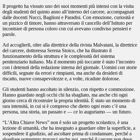
Il progetto ha vissuto uno dei suoi momenti più intensi con la visita
degli studenti del quinto anno all’interno del carcere, accompagnati
dalle docenti Nucci, Baglioni e Paradisi. Con emozione, curiosità e
un pizzico di timore, hanno attraversato il cancello dell’Istituto per
incontrare di persona coloro con cui avevano condiviso pensieri e
parole.
Ad accoglierli, oltre alla direttrice della rivista Malvatani, la direttrice
del carcere, dottoressa Serena Stoico, che ha illustrato il
funzionamento della struttura e le complessità del sistema
penitenziario italiano. Ma il momento più toccante è stato l’incontro
con i detenuti della redazione interna del giornale. Uomini con storie
difficili, segnate da errori e rimpianti, ma anche da desideri di
riscatto, nuove consapevolezze e, a volte, ricadute dolorose.
Gli studenti hanno ascoltato in silenzio, con rispetto e commozione.
Hanno guardato negli occhi chi ha sbagliato, ma anche chi ogni
giorno cerca di ricostruire la propria identità. È stato un momento di
rara intensità, in cui si è compreso che dietro ogni reato c’è una
persona, una storia, un passato e — ce lo auguriamo — un futuro.
“L’Altra Chiave News” non è solo un progetto scolastico, è una
lezione di umanità, che ha insegnato a guardare oltre la superficie, a
sospendere il giudizio, ad ascoltare prima di condannare, perché a
sbagliare potremmo trovarci anche noi, perché il carcere non deve